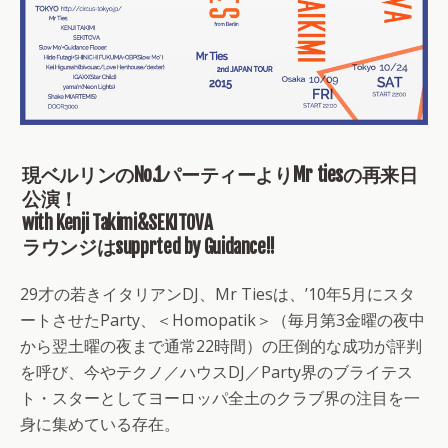
現ベルリンのNo.1パーティーよりMr tiesの再来日
公演！
with Kenji Takimi&SEKITOVA
ラウンジはsupprted by Guidance!!
29才の若きイタリアンDJ、Mr Tiesは、’10年5月にスタ
ートさせたParty、＜Homopatik＞（毎月第3金曜の夜中
から翌土曜の夜まで通常22時間）の圧倒的な成功が評判
を呼び、今やテクノ／ハウスDJ／Party界のブライテス
ト・スターとしてヨーロッパ全土のクラブ界の注目を一
身に集めている存在。