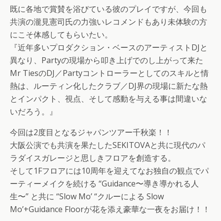
既に各地で賞賛を浴びている彼のプレイですが、今回も
共演の瀧見憲司氏の力強いレコメンドもあり未体験の方
にこそ体感してもらいたい。
『近年多いプロダクション・ベースのアーティストDJと
異なり、Partyの現場から叩き上げでのし上がって来た
Mr TiesのDJ／Partyコントローラーとしてのスキルと情
熱は、ルーティン化したクラブ／DJ界の現場に新たな熱
とインパクト、視点、そして感動を与える事は間違いな
いだろう。』
今回は2度目となるジャパンツアー千秋楽！！
大阪公演でも共演を果たしたSEKITOVAと共に現代のパ
ラダイスガレージと思しきフロアを創造する。
そして1Fフロアには10周年を迎えてなお独自の観点でパ
ーティーメイクを続ける “Guidance〜導き導かれる人
生〜” と共に “Slow Mo’ “クルーによる Slow
Mo’+Guidance Floorが花を添え豪華な一夜をお届け！！