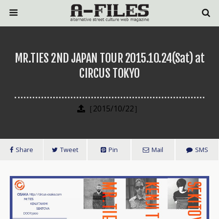
MR.TIES 2ND JAPAN TOUR 2015.10.24(Sat) at
CIRCUS TOKYO
［2015/10/22］
Share
Tweet
Pin
Mail
SMS