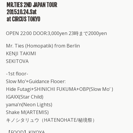
MR.TIES 2ND JAPAN TOUR
2015.10.24.Sat
at CIRCUS TOKYO
OPEN 22:00 DOOR:3,000yen 23時まで2000yen
Mr. Ties (Homopatik) from Berlin
KENJI TAKIMI
SEKITOVA
-1st floor-
Slow Mo’+Guidance Flooer:
Hide Futagi+SHINICHI FUKUMA+OBP(Slow Mo’ )
IGAXX(Star Child)
yama’n(Neon Lights)
Shake M(ARTEMIS)
キノシタリュウ（HATENOHATE/秘境祭）
【FOOD】KIYOYA