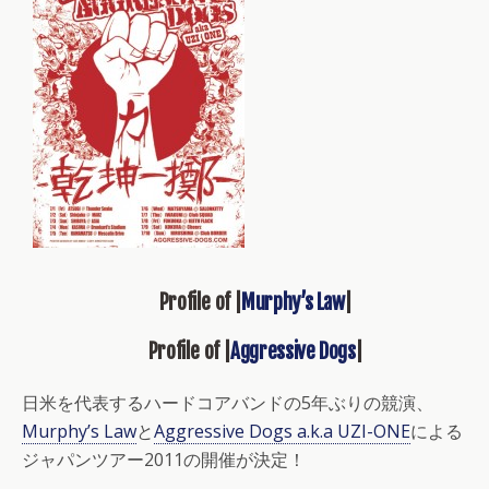
Profile of |
Murphy’s Law
|
Profile of |
Aggressive Dogs
|
日米を代表するハードコアバンドの5年ぶりの競演、
Murphy’s Law
と
Aggressive Dogs a.k.a UZI-ONE
による
ジャパンツアー2011の開催が決定！