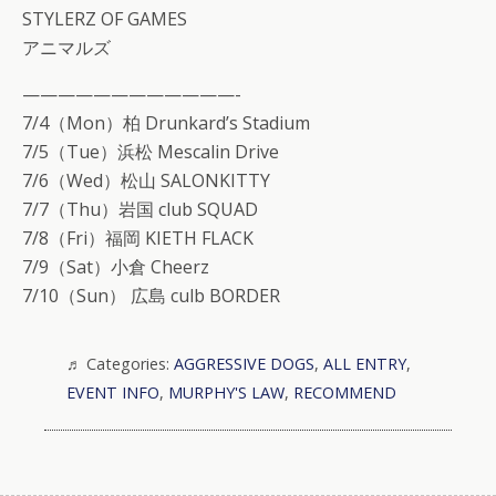
STYLERZ OF GAMES
アニマルズ
————————————-
7/4（Mon）柏 Drunkard’s Stadium
7/5（Tue）浜松 Mescalin Drive
7/6（Wed）松山 SALONKITTY
7/7（Thu）岩国 club SQUAD
7/8（Fri）福岡 KIETH FLACK
7/9（Sat）小倉 Cheerz
7/10（Sun） 広島 culb BORDER
Categories:
AGGRESSIVE DOGS
,
ALL ENTRY
,
EVENT INFO
,
MURPHY'S LAW
,
RECOMMEND