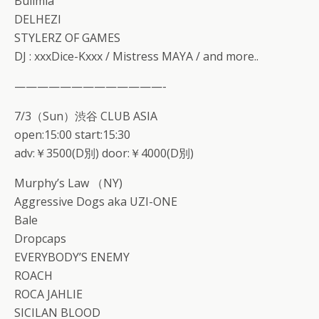
Bulimia
DELHEZI
STYLERZ OF GAMES
DJ : xxxDice-Kxxx / Mistress MAYA / and more..
—————————————-
7/3（Sun）渋谷 CLUB ASIA
open:15:00 start:15:30
adv:￥3500(D別) door:￥4000(D別)
Murphy’s Law （NY)
Aggressive Dogs aka UZI-ONE
Bale
Dropcaps
EVERYBODY’S ENEMY
ROACH
ROCA JAHLIE
SICILAN BLOOD