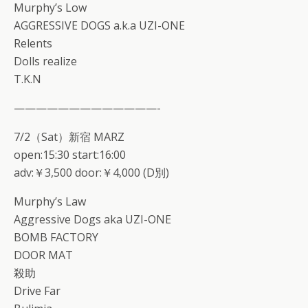
Murphy’s Low
AGGRESSIVE DOGS a.k.a UZI-ONE
Relents
Dolls realize
T.K.N
—————————————-
7/2（Sat）新宿 MARZ
open:15:30 start:16:00
adv:￥3,500 door:￥4,000 (D別)
Murphy’s Law
Aggressive Dogs aka UZI-ONE
BOMB FACTORY
DOOR MAT
殺助
Drive Far