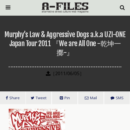
Murphy’s Law & Aggressive Dogs a.k.a UZI-ONE
Japan Tour 2011 『We are All One -乾坤一
擲-』
［2011/06/05］
Share
Tweet
Pin
Mail
SMS