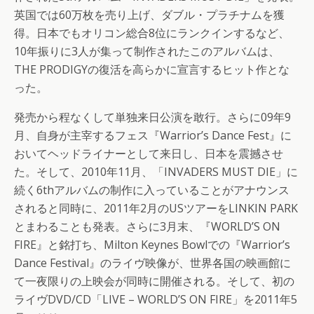
英国では60万枚を売り上げ、ダブル・プラチナムを獲
得。日本でもオリコン総合8位にランクインするなど、
10年振りに3人が集って制作されたこのアルバムは、
THE PRODIGYの復活を高らかに宣言するヒット作とな
った。
発売から程なくして単独来日公演を敢行。さらに09年9
月、自身が主宰するフェス『Warrior’s Dance Fest』に
おいてヘッドライナーとして来日し、日本を震撼させ
た。そして、2010年11月、「INVADERS MUST DIE」に
続く6thアルバムの制作に入っていることがアナウンス
されると同時に、2011年2月のUSツアーをLINKIN PARK
とまわることも発表。さらに3月末、『WORLD’S ON
FIRE』と銘打ち、Milton Keynes Bowlでの『Warrior’s
Dance Festival』のライヴ映像が、世界各国の映画館に
て一夜限りの上映会が同時に開催される。そして、初の
ライヴDVD/CD「LIVE – WORLD’S ON FIRE」を2011年5