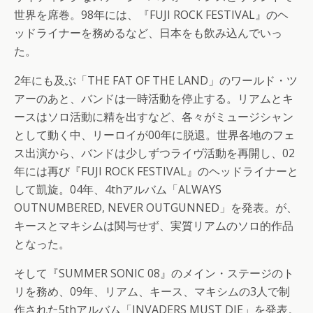
世界を席巻。98年には、『FUJI ROCK FESTIVAL』のヘ
ッドライナーを務めるなど、日本をも飲み込んでいっ
た。
2年にも及ぶ「THE FAT OF THE LAND」のワールド・ツ
アーのあと、バンドは一時活動を停止する。リアムとキ
ースはソロ活動に精を出すなど、各々がミュージシャン
として動く中、リーロイが00年に脱退。世界各地のフェ
ス出演から、バンドは少しずつライヴ活動を再開し、02
年には再び『FUJI ROCK FESTIVAL』のヘッドライナーと
して凱旋。04年、4thアルバム「ALWAYS
OUTNUMBERED, NEVER OUTGUNNED」を発表。が、
キースとマキシムは関与せず、実質リアムのソロ的作品
となった。
そして『SUMMER SONIC 08』のメイン・ステージのト
リを務め、09年、リアム、キース、マキシムの3人で制
作された5thアルバム「INVADERS MUST DIE」を発表。