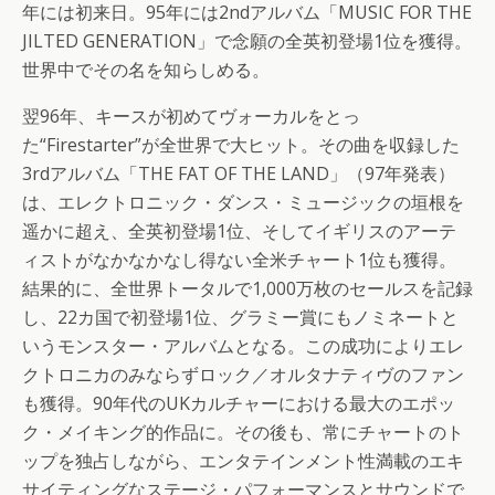
年には初来日。95年には2ndアルバム「MUSIC FOR THE
JILTED GENERATION」で念願の全英初登場1位を獲得。
世界中でその名を知らしめる。
翌96年、キースが初めてヴォーカルをとっ
た“Firestarter”が全世界で大ヒット。その曲を収録した
3rdアルバム「THE FAT OF THE LAND」（97年発表）
は、エレクトロニック・ダンス・ミュージックの垣根を
遥かに超え、全英初登場1位、そしてイギリスのアーテ
ィストがなかなかなし得ない全米チャート1位も獲得。
結果的に、全世界トータルで1,000万枚のセールスを記録
し、22カ国で初登場1位、グラミー賞にもノミネートと
いうモンスター・アルバムとなる。この成功によりエレ
クトロニカのみならずロック／オルタナティヴのファン
も獲得。90年代のUKカルチャーにおける最大のエポッ
ク・メイキング的作品に。その後も、常にチャートのト
ップを独占しながら、エンタテインメント性満載のエキ
サイティングなステージ・パフォーマンスとサウンドで