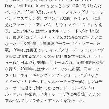
Day"、"All Torn Down"を次々とトップ10に送り込んだ
バンドは、'98年10月にジェリー・フィン（グリーン・デ
イ、オフスプリング、ブリンク182他）をミキサーに迎
えたファースト・アルバム『リヴィング・エンド』を発
表、このアルバムはナショナル・チャートでNo.1とな
り、最終的にはプラチナ・ディスクx5を記録することに
なった。'98-'99年、2年連続で米ワープド・ツアーに出
演、'99年には英国でレディング／リーズ・フェスティヴ
ァルに出演するなど、その活動範囲を世界に広げ、デビ
ュー作は日本でも'99年にリリースされ、同年初来日公演
を行う。2000年にはサマーソニックに出演、同年ニッ
ク・ローネイ（ギャング・オブ・フォー、パブリック・
イメージ・リミテッド、シルバーチェアー他）をプロデ
ューサーに迎えて制作したセカンド・アルバム『ロー
ル・オン』を発表。全豪チャート8位に初登場したこの
アルバムでもプラチナ・ディスクを獲得した。