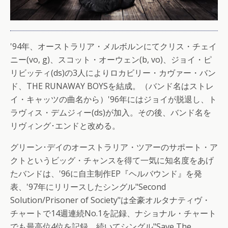
'94年、オーストラリア・メルボルンにてクリス・チェイ
ニー(vo, g)、スコット・オーウェン(b, vo)、ジョイ・ピ
リビッティ(ds)の3人によりロカビリー・カヴァー・バン
ド、THE RUNAWAY BOYSを結成。（バンド名はストレ
イ・キャッツの曲名から）'96年にはジョイが脱退し、ト
ラヴィス・デムジィー(ds)が加入。その後、バンド名を
リヴィング･エンドと改める。
グリーン･デイのオーストラリア・ツアーのサポート・ア
クトというビッグ・チャンスを得て一気に知名度をあげ
たバンドは、'96に自主制作EP『ヘルバウンド』を発
表、'97年にリリースしたシングル"Second
Solution/Prisoner of Society"は全豪オルタナティヴ・
チャートで14週連続No.1を記録、ナショナル・チャート
でも最高位4位を記録。続いてシングル"Save The