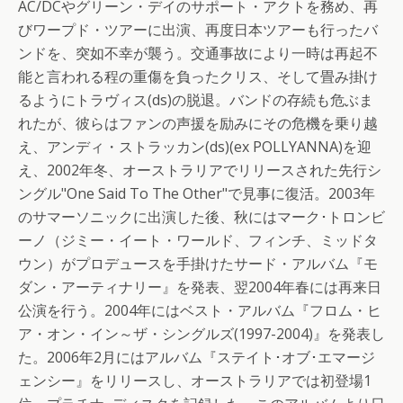
AC/DCやグリーン・デイのサポート・アクトを務め、再
びワープド・ツアーに出演、再度日本ツアーも行ったバ
ンドを、突如不幸が襲う。交通事故により一時は再起不
能と言われる程の重傷を負ったクリス、そして畳み掛け
るようにトラヴィス(ds)の脱退。バンドの存続も危ぶま
れたが、彼らはファンの声援を励みにその危機を乗り越
え、アンディ・ストラッカン(ds)(ex POLLYANNA)を迎
え、2002年冬、オーストラリアでリリースされた先行シ
ングル"One Said To The Other"で見事に復活。2003年
のサマーソニックに出演した後、秋にはマーク･トロンビ
ーノ（ジミー・イート・ワールド、フィンチ、ミッドタ
ウン）がプロデュースを手掛けたサード・アルバム『モ
ダン・アーティナリー』を発表、翌2004年春には再来日
公演を行う。2004年にはベスト・アルバム『フロム・ヒ
ア・オン・イン～ザ・シングルズ(1997-2004)』を発表し
た。2006年2月にはアルバム『ステイト･オブ･エマージ
ェンシー』をリリースし、オーストラリアでは初登場1