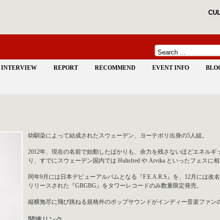
CUL
INTERVIEW
REPORT
RECOMMEND
EVENT INFO
BLO
幼馴染によって結成されたスウェーデン、ヨーテボリ出身の5人組。
2012年、現在の名前で始動したばかりも、余力を残さないほどエネル
り、すでにスウェーデン国内では Hultsfred や Arvika といったフェス
同年9月には日本デビューアルバムとなる『F.E.A.R.S』を、12月には改名
リリースされた『GBGBG』をタワーレコードのみ数量限定発売。
縦横無尽に飛び跳ねる規格外のポップサウンドがインディー音楽ファン
関連リンク