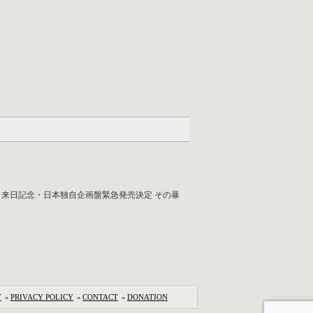
全11曲、来日記念・日本独自企画盤緊急発売決定 その暴
Y
»
PRIVACY POLICY
»
CONTACT
»
DONATION