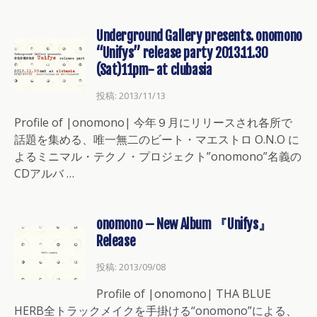
Underground Gallery presents. onomono
“Unifys” release party 2013.11.30
(Sat)11pm- at clubasia
投稿: 2013/11/13
Profile of |onomono| 今年９月にリリースされ各所で
話題を集める、唯一無二のビート・マエストロ O.N.O に
よるミニマル・テクノ・プロジェクト”onomono”名義の
CDアルバ …
onomono – New Album 『Unifys』
Release
投稿: 2013/09/08
Profile of |onomono| THA BLUE
HERB全トラックメイクを手掛ける“onomono”による、