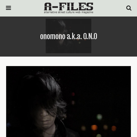
onomono a.k.a. O.N.O