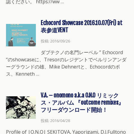
認ください。 https://ww …
Echocord Showcase 2016.10.07(Fri) at
表参道VENT
投稿: 2016/09/26
ダブテクノの名門レーベル ” Echocord
“のshowcaseに、Tresorのレジデントでベルリンアンダ
ーグラウンドの雄、Mike Dehnertと、Echocordのボ
ス、Kenneth …
V.A. – onomono a.k.a O.N.O リミック
ス・アルバム 『outcome remixes』
フリーダウンロード開始！
投稿: 2016/04/28
Profile of |O.N.O| SEKITOVA, Yaporigami, D.J.Fulltono