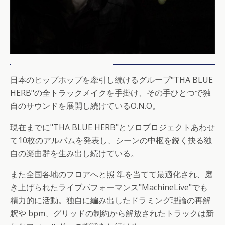
日本のヒップホップを牽引し続けるグループ"THA BLUE
HERB"の全トラックメイクを手掛け、その手ひとつで独
自のサウンドを展開し続けているO.N.O。
現在までに"THA BLUE HERB"とソロプロジェクトあわせ
て10枚のアルバムを発表し、シーンの中枢を鋭く抉る独
自の楽曲群を生み出し続けている。
また全国各地のフロアへと照 準を当てて最適化され、磨
き上げられたライブパフォーマンス"MachineLive"でも
精力的に活動。独自に編み出したドラミング理論の再解
釈や bpm、グリッドの制約から解放されたトラックは新