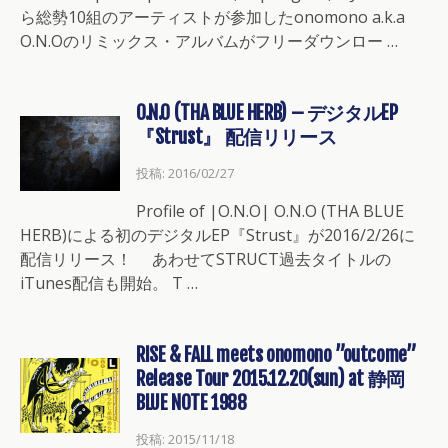
ら総勢10組のアーティストが参加したonomono a.k.a
O.N.Oのリミックス・アルバムがフリーダウンロー …
O.N.O (THA BLUE HERB) – デジタルEP
『Strust』 配信リリース
投稿: 2016/02/27
Profile of |O.N.O| O.N.O (THA BLUE
HERB)による初のデジタルEP『Strust』が2016/2/26に
配信リリース！ あわせてSTRUCT過去タイトルの
iTunes配信も開始。 T …
RISE & FALL meets onomono ”outcome”
Release Tour 2015.12.20(sun) at 静岡
BLUE NOTE 1988
投稿: 2015/11/18