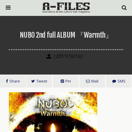
NUBO 2nd full ALBUM 『Warmth』
［2011/10/13］
Share
Tweet
Pin
Mail
SMS