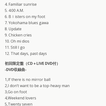
4. Familiar sunrise
5. 4:00 A.M.
6. Bｌisters on my foot
7. Yokohama blues gawa
8. Update
9. Chicken cries
10. Oh mi dios
11. Still I go
12. That days, past days
初回限定盤（CD＋LIVE DVD付）
-DVD収録曲-
1,If there is no mirror ball
2,I don’t want to be a top-heavy man
3,Go on foot
4,Weekend lovers
5,Twenty seven