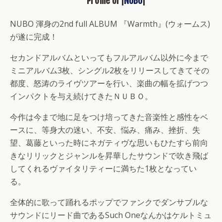
Profile of |
NUBO
|
NUBO 渾身の2nd full ALBUM 『Warmth』(ウォームス)
が遂に完成！
セカンドアルバムといってもフルアルバム以外に今まで
ミニアルバム3枚、シングル2枚をリリースしてきてその
都度、怒涛のライヴツアーを行い、楽曲の幅を拡げつつ
インパクトを与え続けてきたＮＵＢＯ。
今作は今まで地に足をつけ培ってきた音楽性と感性をベ
ースに、等身大の迷い、不安、悩み、痛み、挫折、失
望、葛藤といった時にネガティヴな思いもひたすら前向
きなリリックとジャンルを昇華したサウンドで吹き飛ば
してくれるヴァイタリティーに満ちた1枚となってい
る。
全体的に歌って踊れるポップでファンクでダンサブルな
サウンドにリード曲であるSuch Oneなんかはケルトミュ