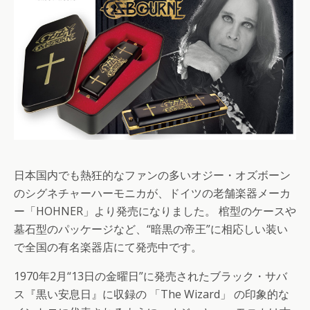
日本国内でも熱狂的なファンの多いオジー・オズボーン
のシグネチャーハーモニカが、ドイツの老舗楽器メーカ
ー「HOHNER」より発売になりました。 棺型のケースや
墓石型のパッケージなど、“暗黒の帝王”に相応しい装い
で全国の有名楽器店にて発売中です。
1970年2月“13日の金曜日”に発売されたブラック・サバ
ス『黒い安息日』に収録の 「The Wizard」 の印象的な