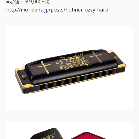
■定価：￥9,000+税
http://moridaira.jp/posts/hohner-ozzy-harp