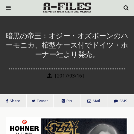
暗黒の帝王：オジー・オズボーンのハ
ーモニカ、棺型ケース付でドイツ・ホ
ーナー社より発売。
［2017/03/16］
Share
Tweet
Pin
Mail
SMS