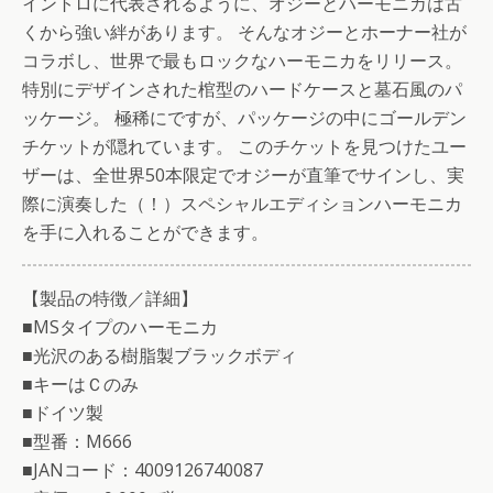
イントロに代表されるように、オジーとハーモニカは古
くから強い絆があります。 そんなオジーとホーナー社が
コラボし、世界で最もロックなハーモニカをリリース。
特別にデザインされた棺型のハードケースと墓石風のパ
ッケージ。 極稀にですが、パッケージの中にゴールデン
チケットが隠れています。 このチケットを見つけたユー
ザーは、全世界50本限定でオジーが直筆でサインし、実
際に演奏した（！）スペシャルエディションハーモニカ
を手に入れることができます。
【製品の特徴／詳細】
■MSタイプのハーモニカ
■光沢のある樹脂製ブラックボディ
■キーはＣのみ
■ドイツ製
■型番：M666
■JANコード：4009126740087