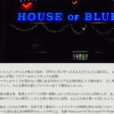
いたらどこから人が集まり始め、OPENと共に中へ入るも人がどんどん溢れ出し、ま
わらず既にフロアーはギュウギュウな状態。
ーでしかライブが見れない2階にあるBARエリアもお酒を飲む人で溢れ返り、少し
インへ。そんな図式が妙にアメリカっぽくて微笑ましかった。
真を撮る為、客席とステージの間へ移動しないと行けなかったのにも関わらず、あ
体のアメリカ人相手にこちらも前に進むのに必死。なんとか辿り着いた頃にちょう
始まったのが22時半。日本で言う週末のヘッドライナーの時間が終わる頃にスタ
ル2回を含む約1時間半のセットの中には、名曲”Stone Love”や”No Control”や”Poi