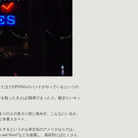
だまだOPNINGのバンドがやっているというの
年を取った大人は2階席でまったり。騒ぎたいキッ
まりの人の多さに前に進めず。こんなにいるか。
ど本番スタート。
ートするというのも車文化のアメリカならでは。
nto and Shoot”などを披露し、最前列にはたくさん