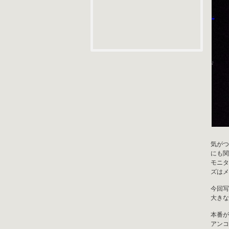
気がつ
にも関
モニタ
ズはメ
今回写
大きな
本番が
アンコー