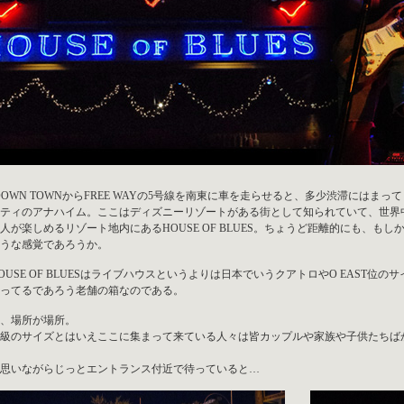
DOWN TOWNからFREE WAYの5号線を南東に車を走らせると、多少渋滞にはま
ティのアナハイム。ここはディズニーリゾートがある街として知られていて、世界
人が楽しめるリゾート地内にあるHOUSE OF BLUES。ちょうど距離的にも、も
うな感覚であろうか。
OUSE OF BLUESはライブハウスというよりは日本でいうクアトロやO EAST
ってるであろう老舗の箱なのである。
、場所が場所。
級のサイズとはいえここに集まって来ている人々は皆カップルや家族や子供たちば
思いながらじっとエントランス付近で待っていると…