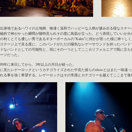
出身地であるハワイの土地柄、物凄く温和でハッピーな人柄が滲み出る様なステー
秘的で神がかった瞬間が随時見られその度に鳥肌が立った。どう表現していいか分
の利くとても優しい男であるギターボーカルの”Kaleo”に何かが宿った様に神々
ステージ上で見る度に、このバンドがただの陽気なレゲーサウンドを持ったバンド
ドなバンドとしての可能性と、現にその一つとしてここカリフォルニアで既に立ち
ージだった。
009年に来日してから、3年以上の月日が経った。
に見たレゲーロックというカテゴライズされた中見た彼らのshowとはまた一味違っ
れる事を強く希望する。レゲーロックはその常識とカテゴリーを越えてここまで進