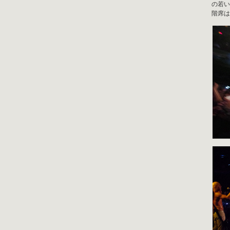
の若い
階席は