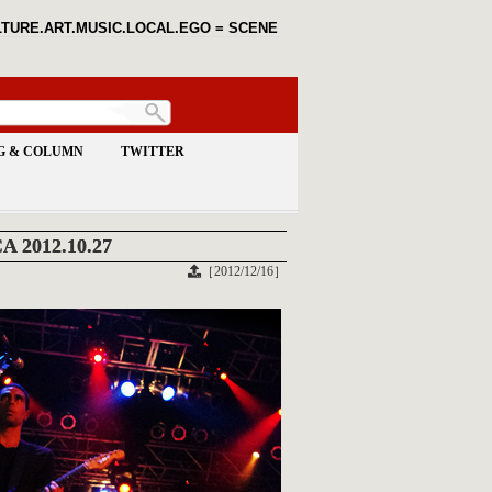
TURE.ART.MUSIC.LOCAL.EGO = SCENE
G & COLUMN
TWITTER
 2012.10.27
［2012/12/16］