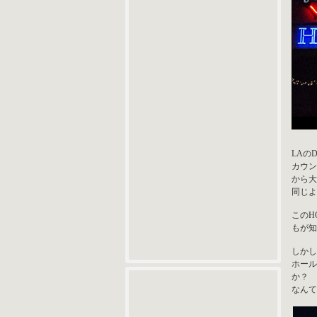
LAの
カウン
から大
同じよ
このH
もが知
しかし
ホール
か？
なんて