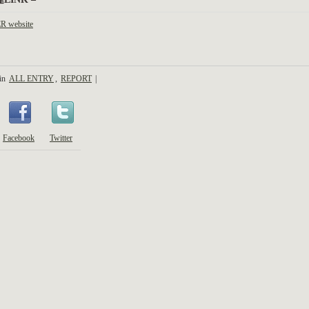
R website
 in
ALL ENTRY
,
REPORT
|
Facebook
Twitter