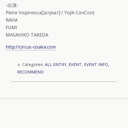
-出演-
Petre Inspirescu([a:rpia:r] / Yojik ConCon)
RAHA
FUMI
MASAHIKO TAKEDA
http://circus-osaka.com
Categories:
ALL ENTRY
,
EVENT
,
EVENT INFO
,
RECOMMEND