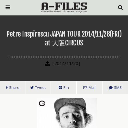
Petre Inspirescu JAPAN TOUR 2014/11/28(FRI)
at 大阪CIRCUS
［2014/11/20］
Share
Tweet
Pin
Mail
SMS