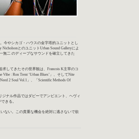
々の名作を発表。今やシカゴ・ハウスの金字塔的ユニットとし
y NicholsonとのユニットUrban Sound Galleryによ
い唯一無二 のディープなサウンドを確立してきた
きたその世界観は、Francois K主宰のコ
ibe : Ron Trent ‘Urban Blues’」、そしてNite
d 2 Soul Vol.1」、「Scientific Methods Of
cs」等の近年のオリジナル作品ではダビーでアンビエント、ヘヴィ
ができる。
違いない。この貴重な機会を絶対に逃さないで欲