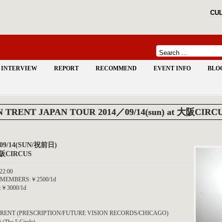
CUL
INTERVIEW
REPORT
RECOMMEND
EVENT INFO
BLO
 TRENT JAPAN TOUR 2014／09/14(sun) at 大阪CIRC
/09/14(SUN/祝前日)
大阪CIRCUS
22:00
MEMBERS:￥2500/1d
￥3000/1d
RENT (PRESCRIPTION/FUTURE VISION RECORDS/CHICAGO)