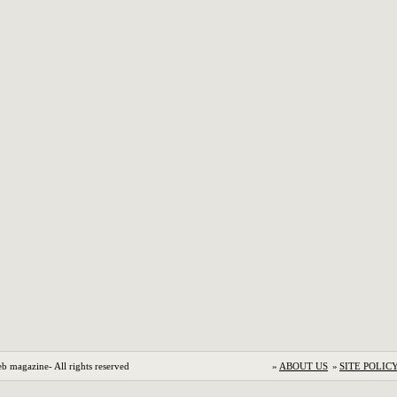
b magazine- All rights reserved
»
ABOUT US
»
SITE POLIC