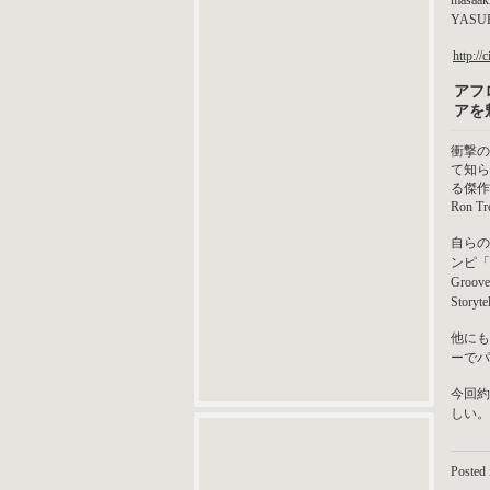
masaaki
YASUHI
http://
アフ
アを
衝撃の
て知られる
る傑作
Ron Tr
自らの
ンピ「De
Groov
Stor
他にもC
ーでパ
今回約
しい。
Posted