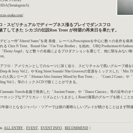
 (The 5 Circle)
SA(TertalogisticS)
circus-osaka.com/
ロ・スピリチュアルでディープネス漲るプレイでダンスフロ
魅了してきた シカゴの伝説Ron Trent が待望の再来日を果たす。
デビュー作”Altered States”を発 表後、レーベルPrescriptionを中心に数
 Chez N Trent、Round One「I’m Your Brother」を始め、UBQ ProductionsやAnthon
「Ebony Angel」など数々の名義によるプロダクションを通じて、他に類をみな
ent。
アフロ・アメリカンとしてのルーツに深く迫り、スピリチャルで黒いグルーブ感を追求して
ep & Sexy Vol.2」や King Street Sounds/ Nite Groovesの音源をミックスした「Mix The V
es の人気シリーズ「Abstract Afro Journey Mixed by Ron Trent」、「Coast 2 Coast」や「Nee
ytelling Vol.1」等のミックスCDで聴くことができる。
inematic Travels名義で発表した「Ancient Futute」や「Dance Classi
ーカッシブなアフリカン・リズムというまさしくRonの漆黒のグルーブを聴くこと
2年振りとなるジャパン・ツアーでは彼の素晴らしいプレイが聴けることはまず間
 in
ALL ENTRY
,
EVENT
,
EVENT INFO
,
RECOMMEND
|