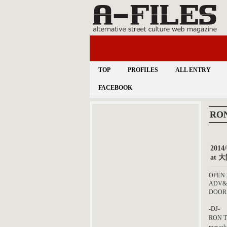
TOP
PROFILES
ALL ENTRY
FACEBOOK
RON
2014
at 
OPEN 
ADV&
DOOR:
-DJ-
RON T