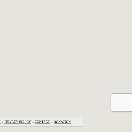
Y
»
PRIVACY POLICY
»
CONTACT
»
DONATION