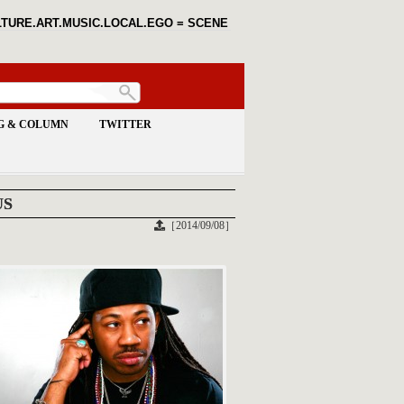
TURE.ART.MUSIC.LOCAL.EGO = SCENE
G & COLUMN
TWITTER
US
［2014/09/08］