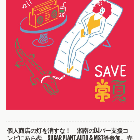
個人商店の灯を消すな！ 湘南のDJバー支援コ
ンピにあら恋、SUGAR PLANT,AUTO & MST等参加。売