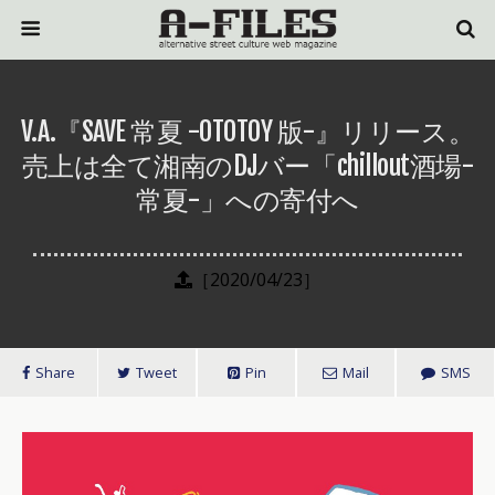
V.A.『SAVE 常夏 -OTOTOY 版-』リリース。
売上は全て湘南のDJバー「chillout酒場-
常夏-」への寄付へ
［2020/04/23］
Share
Tweet
Pin
Mail
SMS