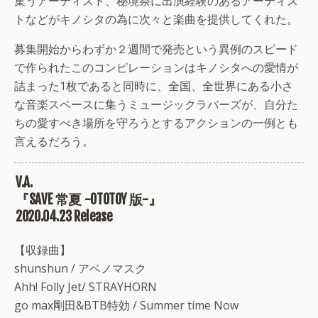
集うアーティスト、秘境祭に出演経験のあるアーティス
トなどがキノシタの為に次々と楽曲を提供してくれた。
募集開始からわずか２週間で発売という異例のスピード
で作られたこのコンピレーションはキノシタへの愛情が
詰まった1枚であると同時に、全国、全世界にある小さ
な音楽スペースに集うミュージックラバーズが、自分た
ちの愛すべき場所を守ろうとするアクションの一例とも
言えるだろう。
V.A.
『SAVE 常夏 -OTOTOY 版-』
2020.04.23 Release
【収録曲】
shunshun / アベノマスク
Ahh! Folly Jet/ STRAYHORN
go max剛田&BTB特効 / Summer time Now