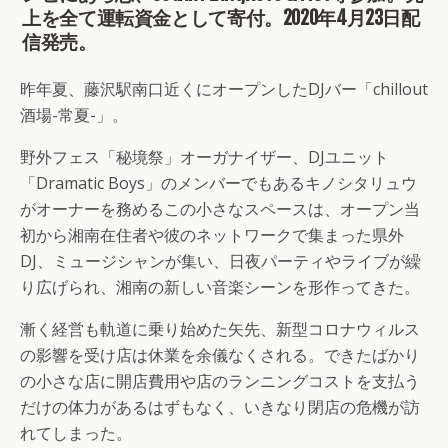
上を全て運転資金として寄付。2020年4月23日配
信発売。
昨年夏、藤沢駅南口近くにオープンしたDJバー「chillout
酒場-常夏-」。
野外フェス「秘境祭」オーガナイザー、DJユニット
「Dramatic Boys」のメンバーでもあるキノシタリュウ
がオーナーを務めるこの小さなスペースは、オープン当
初から湘南在住者や彼のネットワークで集まった県外
DJ、ミュージシャンが集い、日夜パーティやライブが繰
り広げられ、湘南の新しい音楽シーンを形作ってきた。
漸く経営も軌道に乗り始めた矢先、新型コロナウィルス
の影響を受け店は休業を余儀なくされる。できたばかり
の小さな店に開店費用や店のランニングコストを支払う
だけの体力があるはずもなく、いきなり閉店の危機が訪
れてしまった。