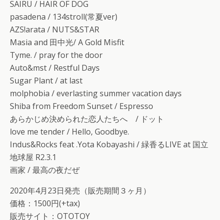
SAIRU / HAIR OF DOG
pasadena / 134stroll(常夏ver)
AZS!arata / NUTS&STAR
Masia and 田中光/ A Gold Misfit
Tyme. / pray for the door
Auto&mst / Restful Days
Sugar Plant / at last
molphobia / everlasting summer vacation days
Shiba from Freedom Sunset / Espresso
あらかじめ決められた恋人たちへ / ドット
love me tender / Hello, Goodbye.
Indus&Rocks feat .Yota Kobayashi / 緑香るLIVE at 国立
地球屋 R2.3.1
画家 / 最高の夜だぜ
2020年4月23日発売（販売期間３ヶ月）
価格：1500円(+tax)
販売サイト：OTOTOY