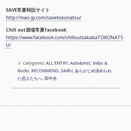
SAVE常夏特設サイト
http://mao-jp.com/savetokonatsu/
Chill out酒場常夏facebook
https://www.facebook.com/chilloutsakabaTOKONATS
U/
Categories:
ALL ENTRY
,
Auto&mst
,
Indus &
Rocks
,
RECOMMEND
,
SAIRU
,
あらかじめ決められ
た恋人たちへ
,
田中光