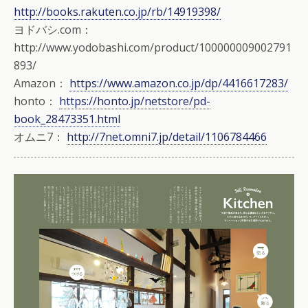
http://books.rakuten.co.jp/rb/14919398/
ヨドバシ.com：
http://www.yodobashi.com/product/100000009002791
893/
Amazon：
https://www.amazon.co.jp/dp/4416617283/
honto：
https://honto.jp/netstore/pd-
book_28473351.html
オムニ7：
http://7net.omni7.jp/detail/1106784466