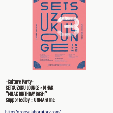
-Culture Party-
SETSUZOKU LOUNGE × MHAK
”MHAK BIRTHDAY BASH”
Supported by：UNMAFA Inc.
http://groovelaboratory.com/