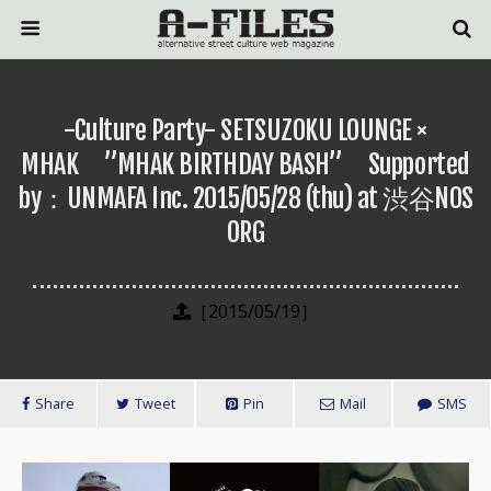
-Culture Party- SETSUZOKU LOUNGE ×
MHAK ”MHAK BIRTHDAY BASH” Supported
by：UNMAFA Inc. 2015/05/28 (thu) at 渋谷NOS
ORG
［2015/05/19］
Share
Tweet
Pin
Mail
SMS