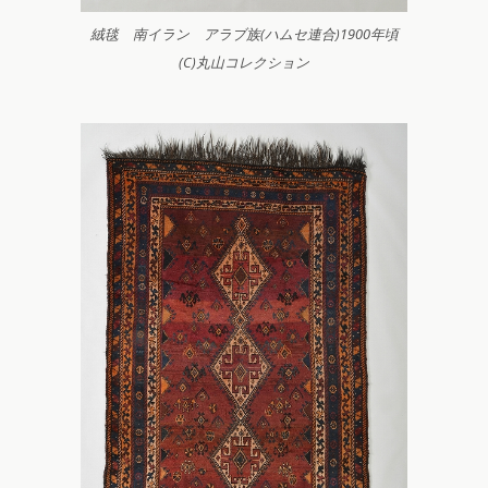
絨毯 南イラン アラブ族(ハムセ連合)1900年頃
(C)丸山コレクション