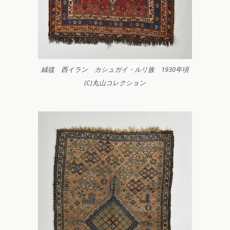
絨毯 西イラン カシュガイ・ルリ族 1930年頃
(C)丸山コレクション