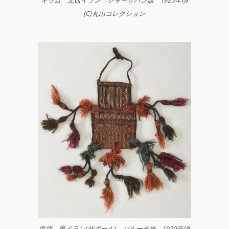
(C)丸山コレクション
塩袋 東イラン(ザボール) バルーチ族 1920年頃