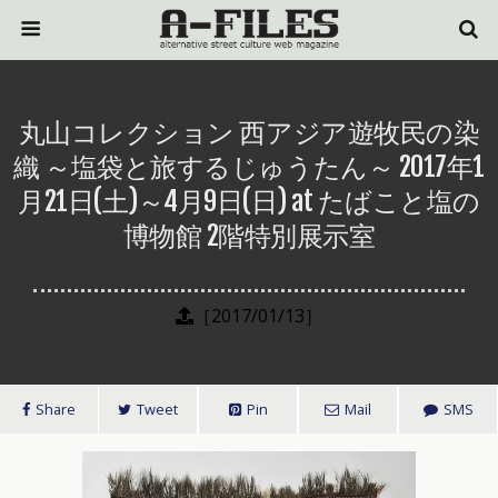
丸山コレクション 西アジア遊牧民の染
織 ～塩袋と旅するじゅうたん～ 2017年1
月21日(土)～4月9日(日) at たばこと塩の
博物館 2階特別展示室
［2017/01/13］
Share
Tweet
Pin
Mail
SMS