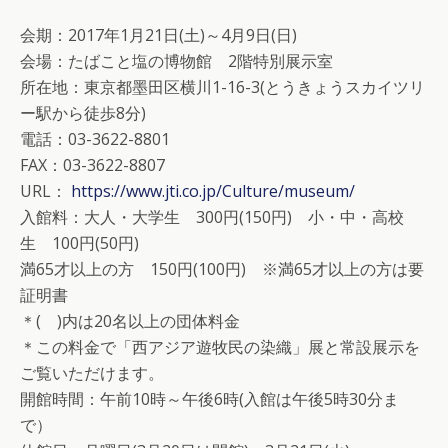
会期：2017年1月21日(土)～4月9日(日)
会場：たばこと塩の博物館 2階特別展示室
所在地：東京都墨田区横川1-16-3(とうきょうスカイツリ
ー駅から徒歩8分)
電話：03-3622-8801
FAX：03-3622-8807
URL：
https://www.jti.co.jp/Culture/museum/
入館料：大人・大学生 300円(150円) 小・中・高校
生 100円(50円)
満65才以上の方 150円(100円) ※満65才以上の方は要
証明書
＊( )内は20名以上の団体料金
＊この料金で「西アジア遊牧民の染織」展と常設展示を
ご覧いただけます。
開館時間：午前10時～午後6時(入館は午後5時30分ま
で）