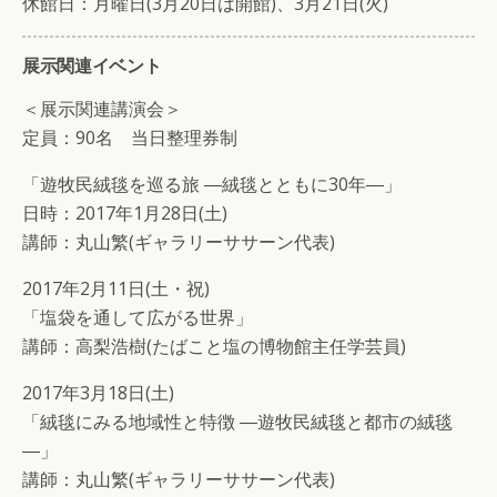
休館日：月曜日(3月20日は開館)、3月21日(火)
展示関連イベント
＜展示関連講演会＞
定員：90名 当日整理券制
「遊牧民絨毯を巡る旅 ―絨毯とともに30年―」
日時：2017年1月28日(土)
講師：丸山繁(ギャラリーササーン代表)
2017年2月11日(土・祝)
「塩袋を通して広がる世界」
講師：高梨浩樹(たばこと塩の博物館主任学芸員)
2017年3月18日(土)
「絨毯にみる地域性と特徴 ―遊牧民絨毯と都市の絨毯
―」
講師：丸山繁(ギャラリーササーン代表)