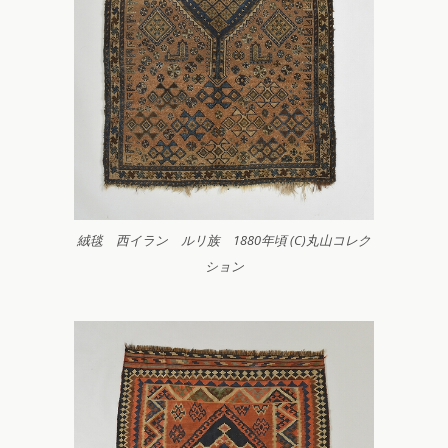
絨毯 西イラン ルリ族 1880年頃 (C)丸山コレク
ション