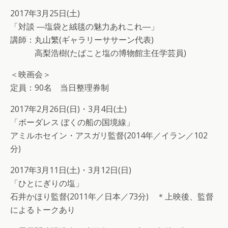
2017年3月25日(土)
「対談 ―塩袋と絨毯の魅力あれこれ―」
講師：丸山繁(ギャラリーササーン代表)
高梨浩樹(たばこと塩の博物館主任学芸員)
＜映画会＞
定員：90名 当日整理券制
2017年2月26日(日)・3月4日(土)
「ボーダレス ぼくの船の国境線」
アミルホセイン・アスガリ監督(2014年／イラン／102
分)
2017年3月11日(土)・3月12日(日)
「ひとにぎりの塩」
石井かほり監督(2011年／日本／73分) ＊上映後、監督
によるトークあり