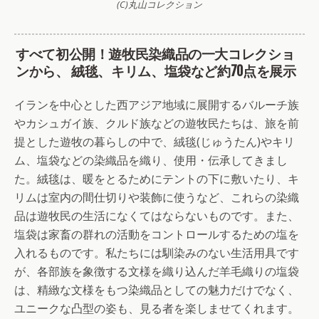
(C)丸山コレクション
すべて初公開！遊牧民染織品の一大コレクショ
ンから、 絨毯、キリム、塩袋など約70点を展示
イランを中心とした西アジア地域に展開するバルーチ族
やカシュガイ族、クルド族などの遊牧民たちは、旅を前
提とした遊牧の暮らしの中で、絨毯(じゅうたん)やキリ
ム、塩袋などの染織品を織り、使用・伝承してきまし
た。絨毯は、暖をとるためにテントの下に敷いたり、キ
リムは室内の間仕切りや装飾に使うなど、これらの染織
品は遊牧民の生活になくてはならないものです。また、
塩袋は家畜の群れの活動をコントロールするための塩を
入れるものです。私たちには馴染みのない生活用具です
が、各部族を象徴する文様を織り込んだ羊毛織りの塩袋
は、精緻な文様をもつ染織品としての魅力だけでなく、
ユニークな凸型の姿も、見る者を楽しませてくれます。