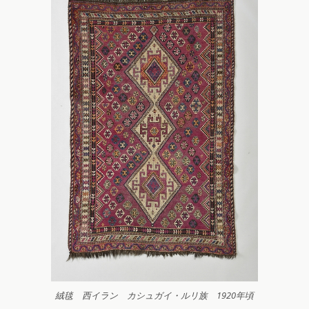
絨毯 西イラン カシュガイ・ルリ族 1920年頃