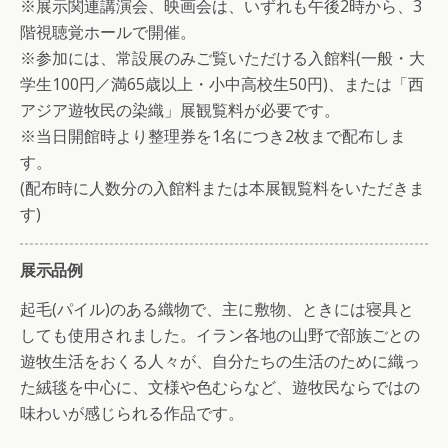
※展示関連講演会、映画会は、いずれも午後2時から、3
階視聴覚ホールで開催。
※参加には、常設展のみご覧いただける入館料(一般・大
学生100円／満65歳以上・小中高校生50円)、または「西
アジア遊牧民の染織」展観覧料が必要です。
※当日開館時より整理券を1名につき2枚まで配布しま
す。
(配布時に人数分の入館料または本展観覧料をいただきま
す)
展示品例
起毛(パイル)のある織物で、主に敷物、ときには寝具と
しても使用されました。イラン各地の山野で部族ごとの
遊牧生活をおくる人々が、自分たちの生活のために織っ
た絨毯を中心に、文様や色むらなど、遊牧民ならではの
味わいが感じられる作品です。