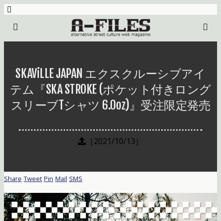
SKAViLLE JAPAN エクスクルーシブアイ
テム『SKA STROKE (ポケット付きロング
スリーブTシャツ 6.0oz)』受注限定発売
［2021/10/13］
Share
Tweet
Pin
Mail
SMS