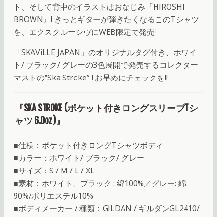
ト、そして背中のイラストはおなじみ『HIROSHI
BROWN』! きっとギターが弾きたくなるこのTシャツ
を、エクスクルーシヴにWEB限定で発売!
「SKAViLLE JAPAN」のオリジナルタグ付き、ホワイ
ト/ ブラック/ グレーの3色展開で発売するコレクター
マストの“Ska Stroke” ! お早めにチェックを!!
『SKA STROKE (ポケット付きロングスリーブTシ
ャツ 6.0oz)』
■仕様：ポケット付きロングTシャツボディ
■カラー：ホワイト/ ブラック/ グレー
■サイズ：S / M / L / XL
■素材：ホワイト、ブラック : 綿100%／グレー: 綿
90%/ポリエステル10%
■ボディメーカー / 種類：GILDAN / ギルダンGL2410/