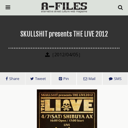
SKULLSHIT presents THE LIVE 2012
［2012/04/05］
Share
Tweet
Pin
Mail
SMS