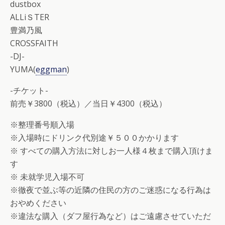
dustbox
ALLiＳTER
豊満乃風
CROSSFAITH
-DJ-
YUMA(
eggman
)
-チケット-
前売￥3800（税込）／当日￥4300（税込）
※整理番号順入場
※入場時にドリンク代別途￥５００かかります
※ すべての購入方法に対しお一人様４枚まで購入頂けま
す
※ 未就学児入場不可
※徹夜で並ぶ等の近隣の住民の方のご迷惑になる行為は
おやめください
※違法な購入（ダフ屋行為など）はご遠慮させていただ