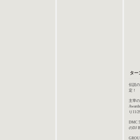
ター
伝説の
定！
主宰の
Awar
り11
DMC
のDJ
GROU