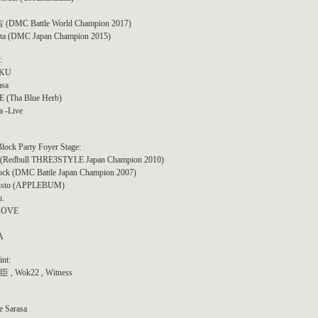
(DMC Battle World Champion 2017)
ta (DMC Japan Champion 2015)
:
AKU
asa
 (Tha Blue Herb)
a -Live
ock Party Foyer Stage:
 (Redbull THRE3STYLE Japan Champion 2010)
rock (DMC Battle Japan Champion 2007)
usto (APPLEBUM)
u.
OVE
A
int:
, Wok22 , Witness
e Sarasa