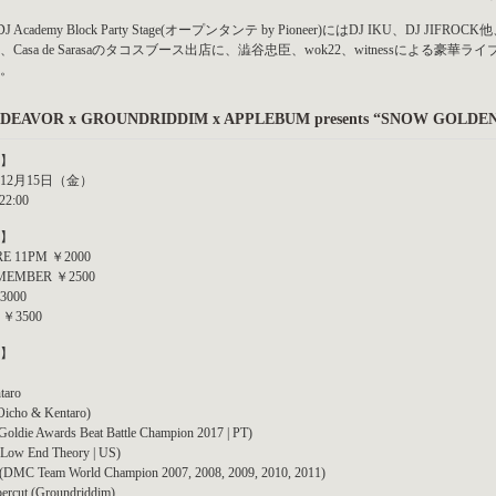
d DJ Academy Block Party Stage(オープンタンテ by Pioneer)にはDJ IKU、DJ J
atro、Casa de Sarasaのタコスブース出店に、澁谷忠臣、wok22、witnessに
。
DEAVOR x GROUNDRIDDIM x APPLEBUM presents “SNOW GOL
】
年12月15日（金）
22:00
】
E 11PM ￥2000
MEMBER ￥2500
3000
 ￥3500
】
taro
Oicho & Kentaro)
Goldie Awards Beat Battle Champion 2017 | PT)
(Low End Theory | US)
 (DMC Team World Champion 2007, 2008, 2009, 2010, 2011)
ercut (Groundriddim)