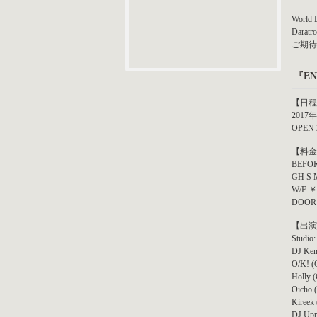
Worl
Dar
ご期待
『EN
【日程
2017
OPEN 
【料金
BEFOR
GH S 
W/F ￥
DOOR
【出演
Studio:
DJ Ken
O/K! (
Holly (
Oicho 
Kireek
DJ Upp