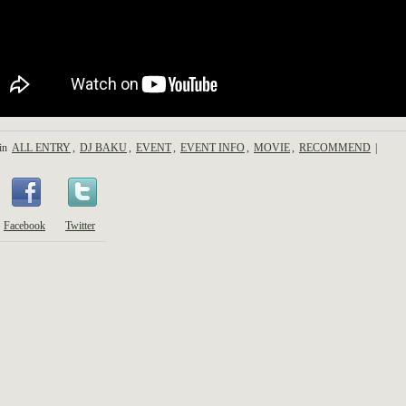
 in
ALL ENTRY
,
DJ BAKU
,
EVENT
,
EVENT INFO
,
MOVIE
,
RECOMMEND
|
Facebook
Twitter