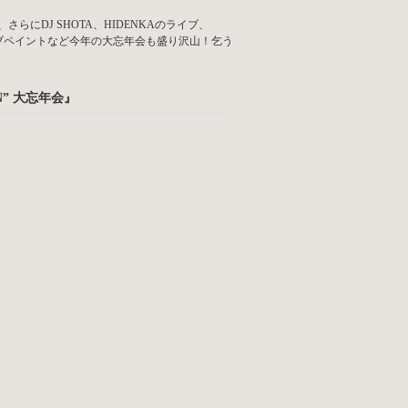
IFROCK他、さらにDJ SHOTA、HIDENKAのライブ、
よる豪華ライブペイントなど今年の大忘年会も盛り沢山！乞う
DEN” 大忘年会』