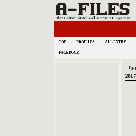
TOP
PROFILES
ALL ENTRY
FACEBOOK
『E
201