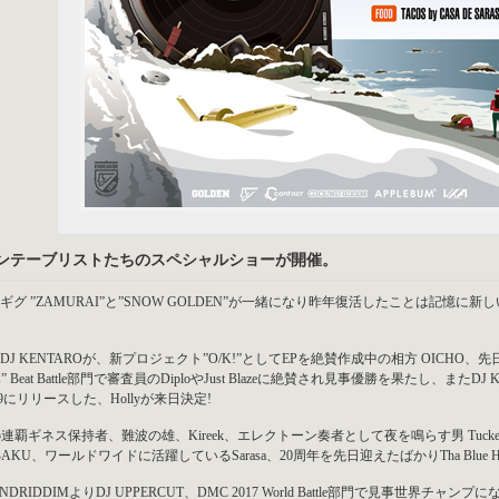
ンテーブリストたちのスペシャルショーが開催。
ギグ ”ZAMURAI”と”SNOW GOLDEN”が一緒になり昨年復活したことは記憶に新し
DJ KENTAROが、新プロジェクト”O/K!”としてEPを絶賛作成中の相方 OICHO、先日N
ds” Beat Battle部門で審査員のDiploやJust Blazeに絶賛され見事優勝を果たし、またDJ 
/29にリリースした、Hollyが来日決定!
 5連覇ギネス保持者、難波の雄、Kireek、エレクトーン奏者として夜を鳴らす男 Tucke
 BAKU、ワールドワイドに活躍しているSarasa、20周年を先日迎えたばかりTha Blue H
NDRIDDIMよりDJ UPPERCUT、DMC 2017 World Battle部門で見事世界