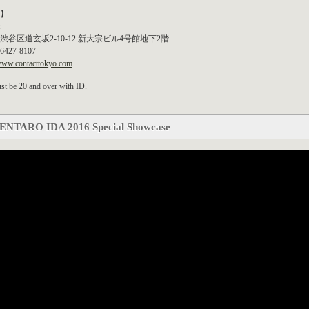
】
渋谷区道玄坂2-10-12 新大宗ビル4号館地下2階
3-6427-8107
/www.contacttokyo.com
t be 20 and over with ID.
ENTARO IDA 2016 Special Showcase