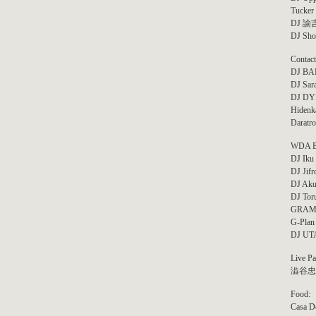
Tucker
DJ 諭吉 
DJ Sho
Contact
DJ B
DJ Sar
DJ DYE
Hidenk
Daratro
WDA Bl
DJ Iku
DJ Jif
DJ Ak
DJ Tor
GRAM
G-Plan
DJ UT
Live Pa
澁谷忠臣 
Food:
Casa D