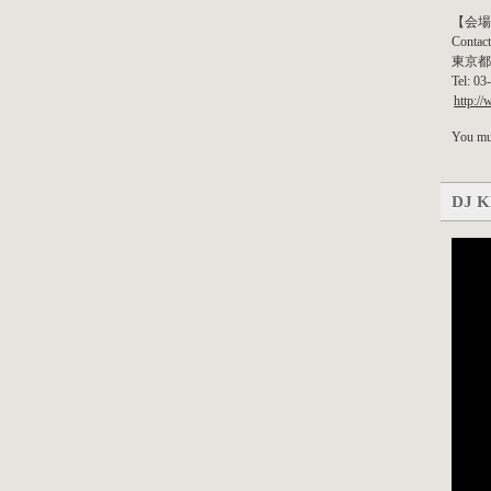
【会場
Contact
東京都
Tel: 0
http:/
You mus
DJ K