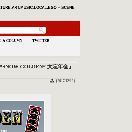
TURE.ART.MUSIC.LOCAL.EGO = SCENE
G & COLUMN
TWITTER
ts “SNOW GOLDEN” 大忘年会』
［2017/12/12］