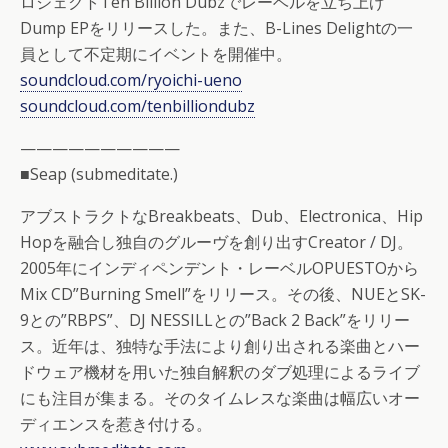
ロジェクトTen Billion Dubzでレーベルを立ち上げ
Dump EPをリリースした。また、B-Lines Delightの一
員として不定期にイベントを開催中。
soundcloud.com/ryoichi-ueno
soundcloud.com/tenbilliondubz
——————————
■Seap (submeditate.)
アブストラクトなBreakbeats、Dub、Electronica、Hip
Hopを融合し独自のグルーヴを創り出すCreator / DJ。
2005年にインディペンデント・レーベルOPUESTOから
Mix CD”Burning Smell”をリリース。その後、NUEとSK-
9との”RBPS”、DJ NESSILLとの”Back 2 Back”をリリー
ス。近年は、独特な手法により創り出される楽曲とハー
ドウェア機材を用いた独自解釈のダブ処理によるライブ
にも注目が集まる。そのタイムレスな楽曲は幅広いオー
ディエンスを惹き付ける。