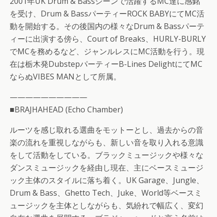
2001年UK Drum & Bassシーンで活躍するMC達に感銘
を受け、Drum & BassパーティーROCK BABYにてMC活
動を開始する。その後国内の様々なDrum & Bassパーテ
ィーに出演する傍ら、Court of Breaks、HURLY-BURLY
でMCを務めるなど、ジャンルレスにMC活動を行う。現
在は栃木発DubstepパーティーB-Lines DelightにてMC
ならぬVIBES MANとして所属。
——————————
■BRAJHAHEAD (Echo Chamber)
ルーツを感じ取れる選曲をモットーとし、過去からの音
楽の流れを重視しながらも、新しい音を取り入れる意識
をして活動をしている。ブラックミュージックや様々な
ダンスミュージックを経由し現在、主にベースミュージ
ック主体のスタイルに落ち着く。UK Garage、Jungle、
Drum & Bass、Ghetto Tech、Juke、World等ベースミ
ュージックを主体としながらも、気紛れで幅広く、変幻