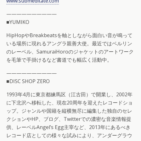
www.submeditate.com
——————————
■YUMIKO
HipHopやBreakbeatsを軸としながら面白い音が鳴って
いる場所に現れるアングラ親善大使。最近ではベルリン
のレーベル、SamuraiHoroのジャケットのアートワーク
を毛筆で手掛けるなど書道でも幅広く活動中。
——————————
■DISC SHOP ZERO
1993年4月に東京都練馬区（江古田）で開業し、2002年
に下北沢へ移転した、現在20周年を迎えたレコードショ
ップ。ジャンルや国籍を縦横無尽に編集した独自のセレ
クションやHP、ブログ、Twitterでの濃密な音楽情報提
供、レーベルAngel’s Egg主宰など、2013年にあるべき
レコード店としての様々な試みにより、アンダーグラウ