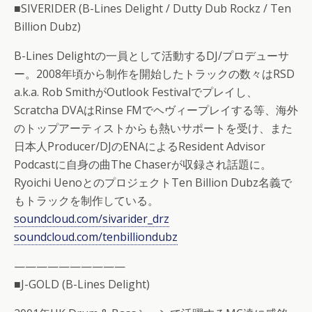
■SIVERIDER (B-Lines Delight / Dutty Dub Rockz / Ten
Billion Dubz)
B-Lines Delightの一員として活動するDJ/プロデューサ
ー。2008年頃から制作を開始したトラックの数々はRSD
a.k.a. Rob SmithがOutlook Festivalでプレイし、
Scratcha DVAはRinse FMでヘヴィープレイする等、海外
のトップアーティストからも熱いサポートを受け、また
日本人Producer/DJのENAによるResident Advisor
Podcastに自身の曲The Chaserが収録され話題に。
Ryoichi UenoとのプロジェクトTen Billion Dubz名義で
もトラックを制作している。
soundcloud.com/sivarider_drz
soundcloud.com/tenbilliondubz
——————————
■J-GOLD (B-Lines Delight)