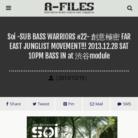
Soi -SUB BASS WARRIORS #22- 創意極密 FAR
EAST JUNGLIST MOVEMENT!!! 2013.12.28 SAT
10PM BASS IN at 渋谷module
［2013/12/19］
Share
Tweet
Pin
Mail
SMS