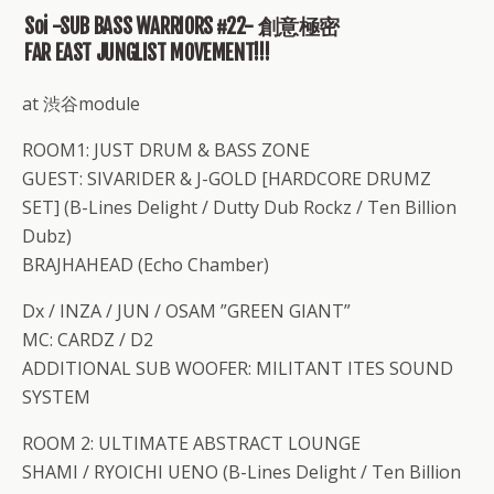
Soi -SUB BASS WARRIORS #22- 創意極密
FAR EAST JUNGLIST MOVEMENT!!!
at 渋谷module
ROOM1: JUST DRUM & BASS ZONE
GUEST: SIVARIDER & J-GOLD [HARDCORE DRUMZ
SET] (B-Lines Delight / Dutty Dub Rockz / Ten Billion
Dubz)
BRAJHAHEAD (Echo Chamber)
Dx / INZA / JUN / OSAM ”GREEN GIANT”
MC: CARDZ / D2
ADDITIONAL SUB WOOFER: MILITANT ITES SOUND
SYSTEM
ROOM 2: ULTIMATE ABSTRACT LOUNGE
SHAMI / RYOICHI UENO (B-Lines Delight / Ten Billion