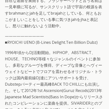
自在な選曲を展開する。ブラジャーヘッドと言う名前は
一見卑猥に写るが、サンスクリット語で宇宙の根源を表
すbrahmanとjahを足してbrajahとしている、何ともお
こがましいことをしている事に気づきjahをjhaと表記
し、怒りに触れないよう活動中。
——————————
■RYOICHI UENO (B-Lines Delight.Ten Billion Dubz)
1996年頃からDJ活動開始。HIPHOP、ABSTRACT、
HOUSE、TECHNO等様々なジャンルのイベントに参加
し、多彩なグルーヴを獲得。ディープな音像とへヴィー
ウェイトなビートでフロアを震わせるオリジナル・トラ
ックは国内最前線DJ達にアツいサポートを受け、
Dubstepパーティー最高峰BACK TO CHILLにも出演し
た。そして2012年1st Ascension(Guruz Recods)2013年
Japanese Mad Scientists(Bass In Dope)からリリースさ
れたコンピレーションに楽曲を提供。SIVARIDERとのプ