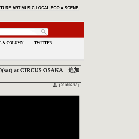
TURE.ART.MUSIC.LOCAL.EGO = SCENE
G & COLUMN
TWITTER
20(sat) at CIRCUS OSAKA 追加
［2016/02/18］