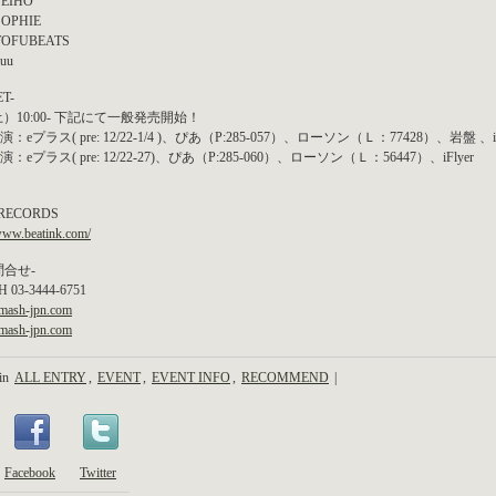
SEIHO
 SOPHIE
 TOFUBEATS
yuu
ET-
（土）10:00- 下記にて一般発売開始！
：eプラス( pre: 12/22-1/4 )、ぴあ（P:285-057）、ローソン（Ｌ：77428）、岩盤 、iF
：eプラス( pre: 12/22-27)、ぴあ（P:285-060）、ローソン（Ｌ：56447）、iFlyer
 RECORDS
/www.beatink.com/
問合せ-
 03-3444-6751
/smash-jpn.com
/smash-jpn.com
 in
ALL ENTRY
,
EVENT
,
EVENT INFO
,
RECOMMEND
|
Facebook
Twitter