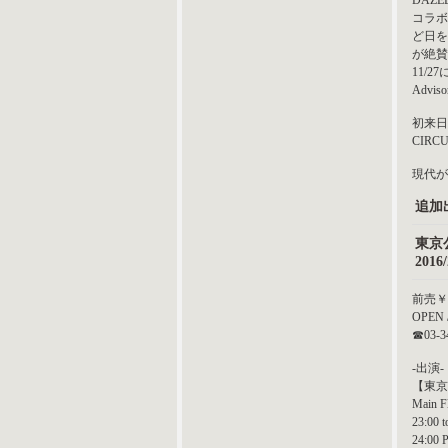
DAZ
コラボ
ど日を
が絶賛
11/
Adv
初来日
CIRC
現代が
追加
東京
201
前売￥
OPE
☎03-3
-出演
【東京
Main F
23:00 
24:00