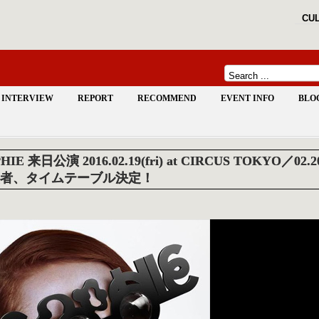
CUL
INTERVIEW
REPORT
RECOMMEND
EVENT INFO
BLO
HIE 来日公演 2016.02.19(fri) at CIRCUS TOKYO／02.
者、タイムテーブル決定！