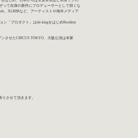
ンナをはじめ、日本からは安室奈美恵と初音ミクの
ちがこぞって自身の新作にプロデューサーとして招くな
rk、XLR8Rなど、アーティストや海外メディア
ダクト」はele-kingをはじめResident
させたCIRCUS TOKYO、大阪公演は本家
はお断りさせて頂きます。