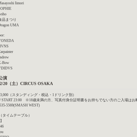
Masayoshi Iimori
 SOPHIE
Seiho
0 食品まつり
 Dragon UMA
or:
 YONEDA
 HVNS
arpainter
andrew
K-Bow
 VDIDVS
公演
6/2/20（土）CIRCUS OSAKA
3,000（スタンディング・税込・1ドリンク別）
N / START 23:00 ※18歳未満の方、写真付身分証明書をお持ちでない方のご入場
535-5569(SMASH WEST)
-（タイムテーブル）
】
846
sou