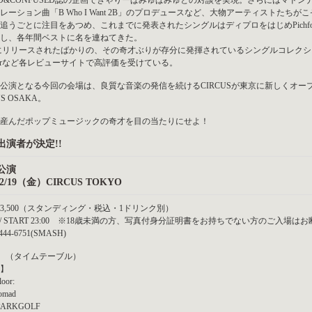
ED&CONFUSED誌の企画できゃりーぱみゅぱみゅとの対談を実現。さらにはマド
レーション曲「B Who I Want 2B」のプロデュースなど、大物アーティストた
追うごとに注目をあつめ、これまでに発表されたシングルはディプロをはじめPichfo
し、各年間ベストに名を連ねてきた。
27にリリースされたばかりの、その奇才ぶりが存分に発揮されているシングルコレクション「プロ
isorなど各レビューサイトで高評価を受けている。
公演となる今回の会場は、良質な音楽の発信を続けるCIRCUSが東京に新しくオープン
US OSAKA。
産んだポップミュージックの奇才を目の当たりにせよ！
出演者が決定!!
公演
6/2/19（金）CIRCUS TOKYO
3,500（スタンディング・税込・1ドリンク別）
N / START 23:00 ※18歳未満の方、写真付身分証明書をお持ちでない方のご入場
444-6751(SMASH)
- （タイムテーブル）
】
loor:
tomad
 PARKGOLF