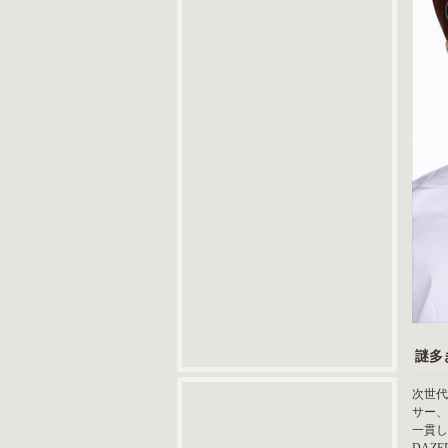
謎多
次世代
サー、
一貫し