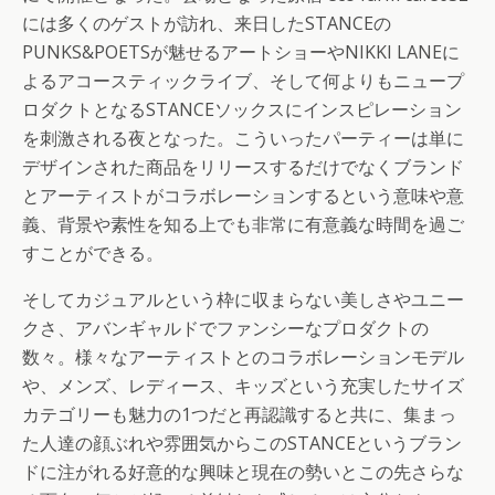
には多くのゲストが訪れ、来日したSTANCEの
PUNKS&POETSが魅せるアートショーやNIKKI LANEに
よるアコースティックライブ、そして何よりもニュープ
ロダクトとなるSTANCEソックスにインスピレーション
を刺激される夜となった。こういったパーティーは単に
デザインされた商品をリリースするだけでなくブランド
とアーティストがコラボレーションするという意味や意
義、背景や素性を知る上でも非常に有意義な時間を過ご
すことができる。
そしてカジュアルという枠に収まらない美しさやユニー
クさ、アバンギャルドでファンシーなプロダクトの
数々。様々なアーティストとのコラボレーションモデル
や、メンズ、レディース、キッズという充実したサイズ
カテゴリーも魅力の1つだと再認識すると共に、集まっ
た人達の顔ぶれや雰囲気からこのSTANCEというブラン
ドに注がれる好意的な興味と現在の勢いとこの先さらな