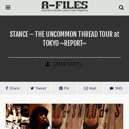
STANCE – THE UNCOMMON THREAD TOUR at
TOKYO ~REPORT~
［2014/12/01］
Share
Tweet
Pin
Mail
SMS