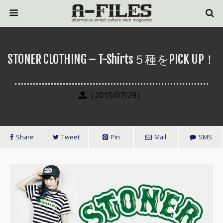
STONER CLOTHING – T-Shirts５種をPICK UP！
［2015/07/29］
Share
Tweet
Pin
Mail
SMS