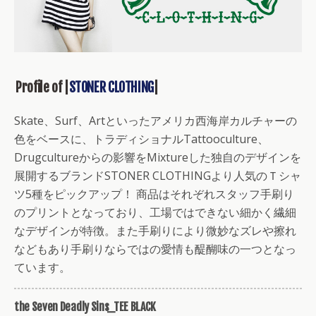
Profile of |
STONER CLOTHING
|
Skate、Surf、Artといったアメリカ西海岸カルチャーの
色をベースに、トラディショナルTattooculture、
Drugcultureからの影響をMixtureした独自のデザインを
展開するブランドSTONER CLOTHINGより人気のＴシャ
ツ5種をピックアップ！ 商品はそれぞれスタッフ手刷り
のプリントとなっており、工場ではできない細かく繊細
なデザインが特徴。また手刷りにより微妙なズレや擦れ
などもあり手刷りならではの愛情も醍醐味の一つとなっ
ています。
the Seven Deadly Sins_TEE BLACK