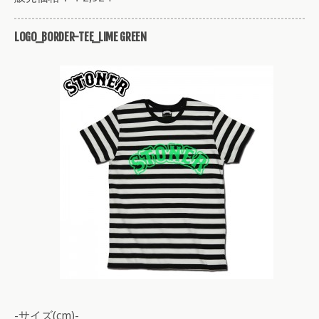
LOGO_BORDER-TEE_LIME GREEN
-サイズ(cm)-