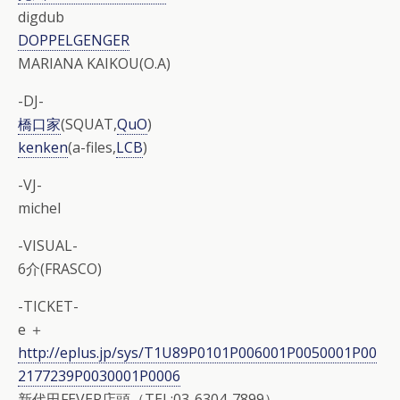
digdub
DOPPELGENGER
MARIANA KAIKOU(O.A)
-DJ-
橋口家
(SQUAT,
QuO
)
kenken
(a-files,
LCB
)
-VJ-
michel
-VISUAL-
6介(FRASCO)
-TICKET-
e ＋
http://eplus.jp/sys/T1U89P0101P006001P0050001P00
2177239P0030001P0006
新代田FEVER店頭（TEL:03-6304-7899）