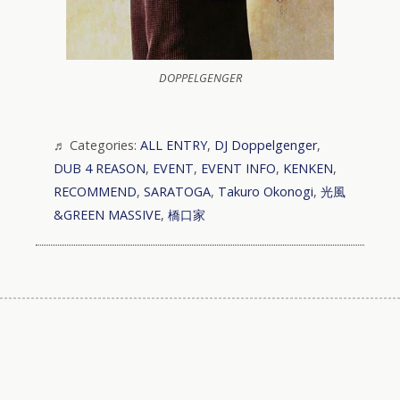
DOPPELGENGER
Categories:
ALL ENTRY
,
DJ Doppelgenger
,
DUB 4 REASON
,
EVENT
,
EVENT INFO
,
KENKEN
,
RECOMMEND
,
SARATOGA
,
Takuro Okonogi
,
光風
&GREEN MASSIVE
,
橋口家