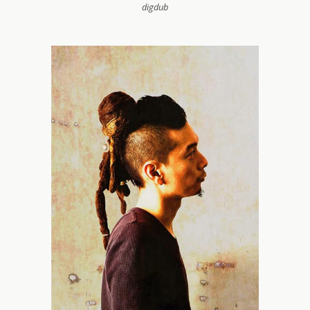
digdub