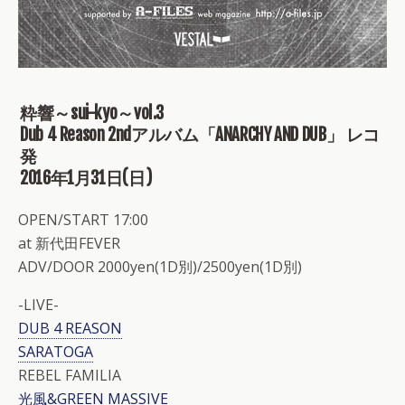
粋響～sui-kyo～vol.3
Dub 4 Reason 2ndアルバム「ANARCHY AND DUB」 レコ
発
2016年1月31日(日)
OPEN/START 17:00
at 新代田FEVER
ADV/DOOR 2000yen(1D別)/2500yen(1D別)
-LIVE-
DUB 4 REASON
SARATOGA
REBEL FAMILIA
光風&GREEN MASSIVE