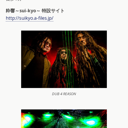
粋響～sui-kyo～ 特設サイト
http://suikyo.a-files.jp/
DUB 4 REASON