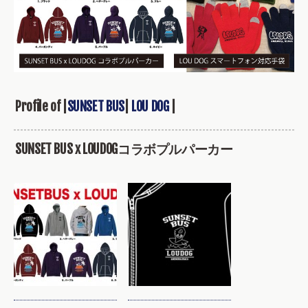
Profile of |
SUNSET BUS
|
LOU DOG
|
SUNSET BUS x LOUDOGコラボプルパーカー