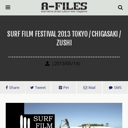
SURF FILM FESTIVAL 2013 TOKYO / CHIGASAKI /
ZUSHI
［2013/05/14］
Share
Tweet
Pin
Mail
SMS