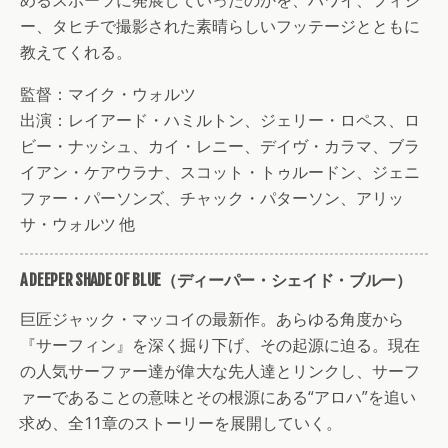
ー、タヒチで撮影された素晴らしいフッテージとともに
教えてくれる。
監督：マイク・ウォルツ
出演：レイアード・ハミルトン、ジェリー・ロペス、ロ
ビー・ナッシュ、カイ・レニー、デイヴ・カラマ、ブラ
イアン・ケアウラナ、スコット・トゥルードン、ジェニ
ファー・パーソンズ、チャック・パターソン、アリッ
サ・ウォルツ 他
A DEEPER SHADE OF BLUE（ディーパー・シェイド・ブルー）
巨匠ジャック・マッコイの最新作。あらゆる角度から
『サーフィン』を深く掘り下げ、その起源に迫る。現在
の人気サーファー達が偉大な先人達とリンクし、サーフ
ァーであることの意味とその根源にある“アロハ”を追い
求め、全11章のストーリーを展開していく。