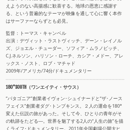
えようのない高揚感に歓喜する。地球の恩恵に感謝す
る、という普遍的なテーマが映像を通して心に響く本作
はサーファーならずとも必見。
監督：トーマス・キャンベル
出演：デヴィット・ラストヴィッチ、デーン・レイノル
ズ、ジョエル・チューダー、ソフィア・ムラノビッチ、
C.J.ネルソン、ハリソン・ローチ、カシア・メドー、アレ
ックス・ノスト、ロブ・マチャド
2009年/アメリカ/74分/ドキュメンタリー
180°SOUTH（ワンエイティ・サウス）
“パタゴニア”創業者イヴォン･シュイナードと“ザ･ノース
フェイス”創業者ダグ･トンプキンス。２人の運命を180°
変えた伝説の旅があった。そして今、ひとりの青年がそ
の軌跡をたどる―。世界を魅了する2人の“人生の旅”を描
くライフ･ドキュメンタリー。2011年全国劇場公開大ヒ