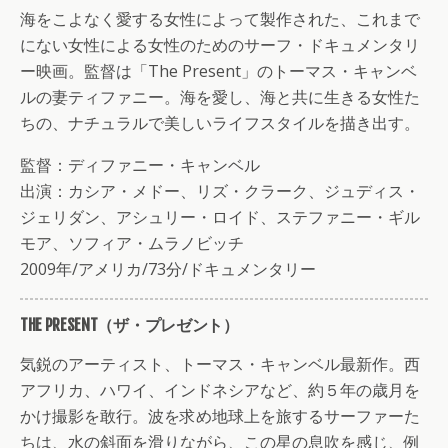
海をこよなく愛する女性によって製作された、これまで
にない女性による女性のためのサーフ・ドキュメンタリ
ー映画。監督は「The Present」のトーマス・キャンベ
ルの妻ティファニー。海を愛し、海と共に生きる女性た
ちの、ナチュラルで美しいライフスタイルを描き出す。
監督：ディファニー・キャンベル
出演：カシア・メドー、リズ・クラーク、ジュディス・
ジェリダン、アシュリー・ロイド、ステファニー・ギル
モア、ソフィア・ムラノビッチ
2009年/アメリカ/73分/ドキュメンタリー
THE PRESENT（ザ・プレゼント）
気鋭のアーティスト、トーマス・キャンベル最新作。西
アフリカ、ハワイ、インドネシアなど、約５年の歳月を
かけ撮影を敢行。波を求め地球上を旅するサーファーた
ちは、水の斜面を滑りながら、この星の息吹を感じ、例