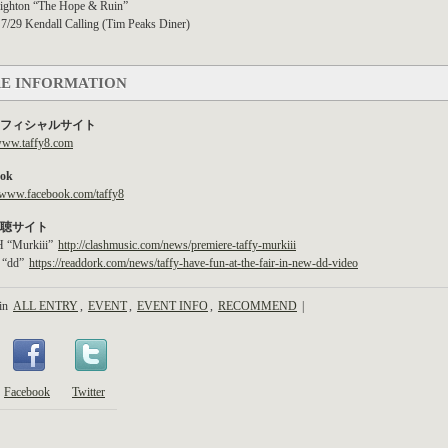
righton “The Hope & Ruin”
 7/29 Kendall Calling (Tim Peaks Diner)
E INFORMATION
fyオフィシャルサイト
/www.taffy8.com
ook
//www.facebook.com/taffy8
聴サイト
 “Murkiii”
http://clashmusic.com/news/premiere-taffy-murkiii
“dd”
https://readdork.com/news/taffy-have-fun-at-the-fair-in-new-dd-video
 in
ALL ENTRY
,
EVENT
,
EVENT INFO
,
RECOMMEND
|
Facebook
Twitter