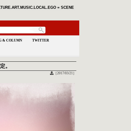
TURE.ART.MUSIC.LOCAL.EGO = SCENE
G & COLUMN
TWITTER
決定。
［2017/03/21］