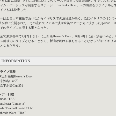
年4月12日に新譜「NYCTOPHILIA」のリリースを目前に控えたtaffy。イギリスで7月に行われる
ィム・バージェスが開催するステージ「Tim Peaks Diner」への出演をファイ
イブも3本決定した。
ーは全員日本在住でありながらイギリスでの注目度が高く、既にイギリスのオンライン
曲が独占公開された。その流れでフェス出演や全英ツアーが先に決まったものの、
でのライブに出演する事となった。
全て東京都内で4月2日（日）に三軒茶Heaven’s Door、同月28日（金）渋谷Club乙
ス前後でのライブとなることから、新曲が聴ける事もさることながら7月にイギリ
となるだろう。
E INFORMATION
ライブ日程
京三軒茶屋Heaven’s Door
 東京渋谷Club乙
 東京下北沢Club251
ツアー日程
ondon “TBA”
anchester “Jimmy’z”
eds “Brudnell Social Club”
ethesda Wales “TBA”