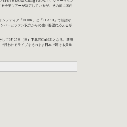
Kendal Calling Festivalで、シャーラタン
ナルとする全英ツアーが決定しているが、その前に国内
メディア「DORK」と「CLASH」で新譜か
メンバーとファン双方からの強い要望に応える形
、そして6月25日（日）下北沢Club251となる。新譜
スで行われるライブをそのまま日本で聴ける貴重