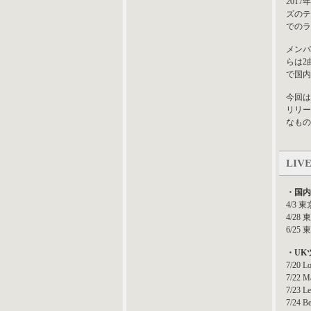
2017
ズのテ
でのラ
メンバ
らは2
で国内
今回は
リリー
なもの
LIV
・国内
4/3 東
4/28
6/25
・UK
7/20 L
7/22 M
7/23 Le
7/24 B