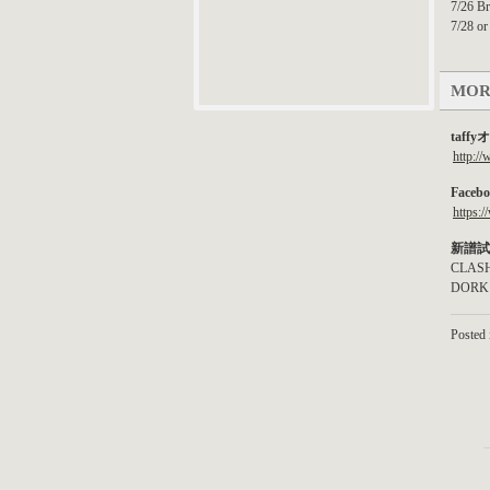
7/26 B
7/28 or
MOR
taf
http:/
Faceb
https:
新譜試
CLASH
DORK 
Posted