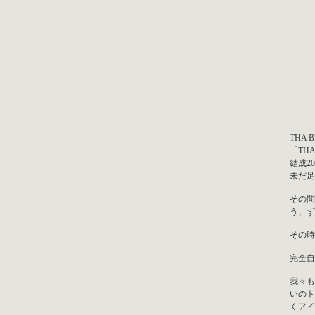
THA
「THA
結成2
未だ足
その問
う、ず
その時
完全自
我々も
いのト
くアイ