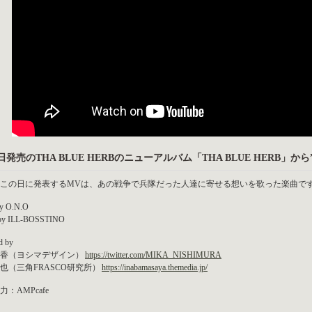
日発売のTHA BLUE HERBのニューアルバム「THA BLUE HERB」から
この日に発表するMVは、あの戦争で兵隊だった人達に寄せる想いを歌った楽曲で
by O.N.O
 by ILL-BOSSTINO
d by
香（ヨシマデザイン）
https://twitter.com/MIKA_NISHIMURA
也（三角FRASCO研究所）
https://inabamasaya.themedia.jp/
：AMPcafe