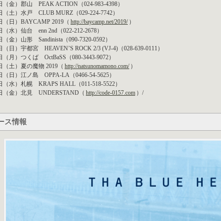
日（金）郡山 PEAK ACTION（024-983-4398）
日（土）水戸 CLUB MURZ（029-224-7742）
日（日）BAYCAMP 2019（
http://baycamp.net/2019/
）
日（水）仙台 enn 2nd（022-212-2678）
日（金）山形 Sandinista（090-7320-0592）
日（日）宇都宮 HEAVEN’S ROCK 2/3 (VJ-4)（028-639-0111）
日（月）つくば OctBaSS（080-3443-9072）
8日（土）夏の魔物 2019（
http://natsunomamono.com/
）
日（日）江ノ島 OPPA-LA（0466-54-5625）
日（水）札幌 KRAPS HALL（011-518-5522）
4日（金）北見 UNDERSTAND（
http://code-0157.com
）/
ース情報