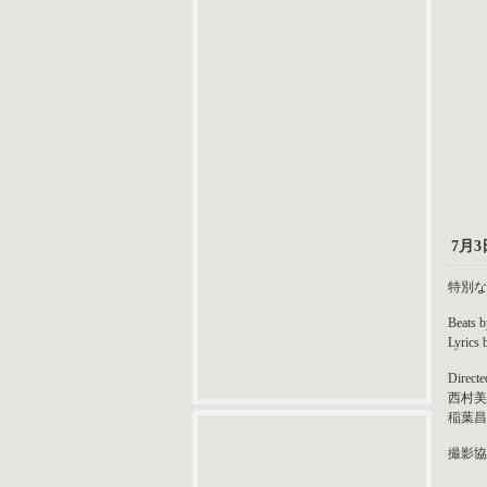
7月3
特別な
Beats 
Lyrics
Directe
西村美
稲葉昌
撮影協力