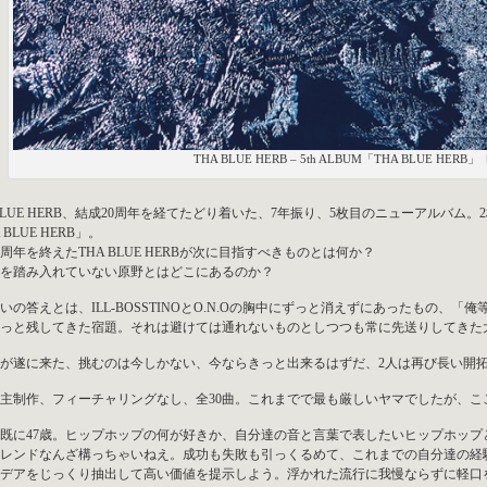
THA BLUE HERB – 5th ALBUM「THA BLUE HER
 BLUE HERB、結成20周年を経てたどり着いた、7年振り、5枚目のニューアルバム。
 BLUE HERB」。
0周年を終えたTHA BLUE HERBが次に目指すべきものとは何か？
を踏み入れていない原野とはどこにあるのか？
いの答えとは、ILL-BOSSTINOとO.N.Oの胸中にずっと消えずにあったもの、
っと残してきた宿題。それは避けては通れないものとしつつも常に先送りしてきた
が遂に来た、挑むのは今しかない、今ならきっと出来るはずだ、2人は再び長い開
主制作、フィーチャリングなし、全30曲。これまでで最も厳しいヤマでしたが、こ
既に47歳。ヒップホップの何が好きか、自分達の音と言葉で表したいヒップホッ
レンドなんざ構っちゃいねえ。成功も失敗も引っくるめて、これまでの自分達の経
デアをじっくり抽出して高い価値を提示しよう。浮かれた流行に我慢ならずに軽口