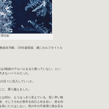
B」〔限定版〕
2枚組全30曲、150分超収録、遂にセルフタイトル
「俺等は2枚組のアルバムをまだ創っていない」とい
大きなハードルだった。
拓の日々に没入していった。
こに、乗り越えました。
プとは何か、もうはっきり見えている。安い早い軽
験、そしてそれが形作る自己と向き合い、前を向
を呟いたりはしない。世の中の不条理に恨み言を