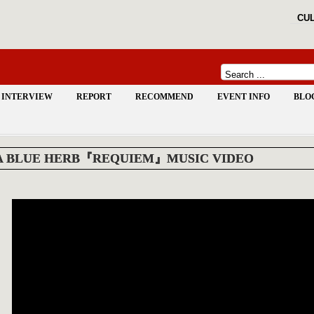
CUL
INTERVIEW
REPORT
RECOMMEND
EVENT INFO
BLO
A BLUE HERB『REQUIEM』MUSIC VIDEO