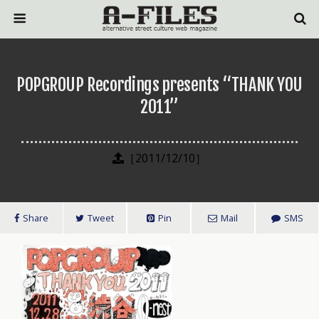
POPGROUP Recordings presents “THANK YOU
2011”
［2011/12/10］
Share
Tweet
Pin
Mail
SMS