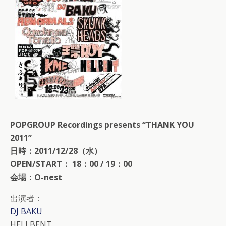
POPGROUP Recordings presents “THANK YOU
2011”
日時：2011/12/28（水）
OPEN/START： 18：00 / 19：00
会場：O-nest
出演者：
DJ BAKU
HELLBENT