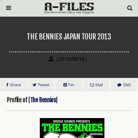
THE BENNIES JAPAN TOUR 2013
［2013/09/18］
Share
Tweet
Pin
Mail
SMS
Profile of |
The Bennies
|