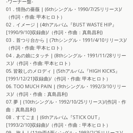
-ワーナー盤-
01．情熱の薔薇 | (6thシングル・1990/7/25リリース)/
（作詞・作曲: 甲本ヒロト）
02．イメージ | (4thアルバム『BUST WASTE HIP』
[1990/9/10]収録曲)/（作詞・作曲：真島昌利)
03．首つり台から | (7thシングル・1991/4/10リリース)/
（作詞・作曲: 甲本ヒロト）
04．あの娘にタッチ | (8thシングル・1991/11/28リリー
ス)/（作詞・作曲: 甲本ヒロト）
05. 皆殺しのメロディ | (5thアルバム『HIGH KICKS』
[1991/12/21]収録曲)/（作詞・作曲: 甲本ヒロト）
06. TOO MUCH PAIN | (9thシングル・1992/3/10リリー
ス)/（作詞・作曲：真島昌利)
07. 夢 | (10thシングル・1992/10/25リリース)/(作詞・作
曲：真島昌利)
08．すてごま | (6thアルバム『STICK OUT』
[1993/2/10]収録曲)/（作詞・作曲：甲本ヒロト）
09．旅人 | (11th両A面シングル・1993/2/25リリース)/