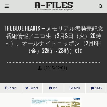
THE BLUE HEARTS – メモリアル盤発売記念
番組情報／ニコ生（2月3日（火）20時
～）、オールナイトニッポン（2月6日
（金）22時～23時）etc
［2015/02/01］
Share
Tweet
Pin
Mail
SMS