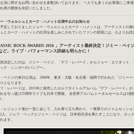
公演に関するお問い合わせを多数頂いております。 一人でも多くのお客様にご来
れ席の開放を決定いたしました。
ー・ウォルシュとカーク・ハメット出演中止のお知らせ
予定しておりましたジョー・ウォルシュとカーク・ハメットは、アーティストの都
ュとカーク・ハメットの出演を楽しみにされていたファンの皆様には、心よりお詫
LASSIC ROCK AWARDS 2016 」アーティスト最終決定！ジミー
など。ライブ・パフォーマンス詳細も明らかに！
加決定したのは、ジミー・ペイジ、「デフ・レパード」からジョー・エリオット、
ック・シンガーのバンブー。
・ペイジの来日公演は、1996年、東京・大阪・名古屋・福岡で行われた「ジミーペ
振りとなります。
フ・レパードは、2015年に発売したセルフタイトルアルバム『デフ・レパード』が、
れを引っ提げ35周年ライブも日本で開催。 全世界アルバムトータルセールスは1
す。
・レジェンド達が一堂に会して、入れ替り立ち替わり、一夜限りのジャムセッション
2人、ジェフ・ベックとジミー・ペイジは、日本初共演を果たすことになり、ロッ
れます。