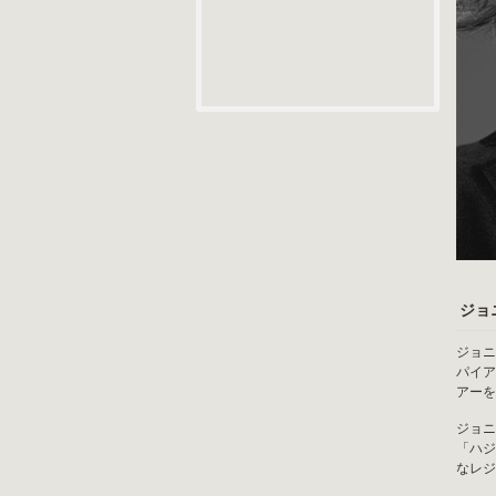
ジョ
ジョニ
パイア
アーを
ジョニ
「ハジ
なレジ