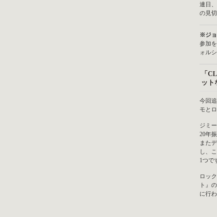
連日、
の見切
※ジョ
参加を
ォルシ
「C
ット
今回追
モとロ
ジミー
20年
またデ
し、こ
1つで
ロック
ト』の
に行わ