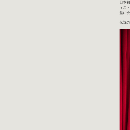
日本初
ィスト
堂に会
伝説の