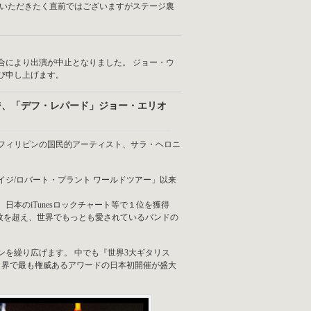
場いただきたく直前ではございますがステージ裏
合により出演が中止となりました。 ジョー・ウ
び申し上げます。
・ペイジ、「デフ・レパード」ジョー・エリオ
フィリピンの国民的アーティスト、サラ・ヘロニ
イジ/ロバート・プラント ワールドツアー」以来
日本のiTunesロックチャート等で１位を獲得
億枚を超え、世界でもっとも愛されているバンドの
を繰り広げます。 中でも『世界3大ギタリス
ク界で最も権威あるアワードの日本初開催が盛大