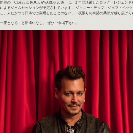
開催の「CLASSIC ROCK AWARDS 2016」は、１年間活躍したロック・レ
によるジャムセッションが予定されています。 ジョニー・デップ、ジェフ・ベッ
し、未だかつて日本では実現したことのない、一夜限りの奇跡の共演が繰り広げら
一夜となること間違いなし。 ぜひご来場下さい。