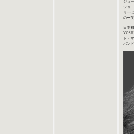
ジョー
ジョニ
リーは
の一夜
日本初
YOS
ト・マ
バンド