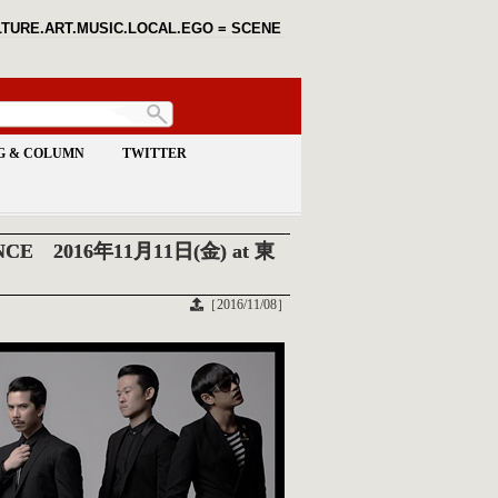
TURE.ART.MUSIC.LOCAL.EGO = SCENE
G & COLUMN
TWITTER
NCE 2016年11月11日(金) at 東
［2016/11/08］