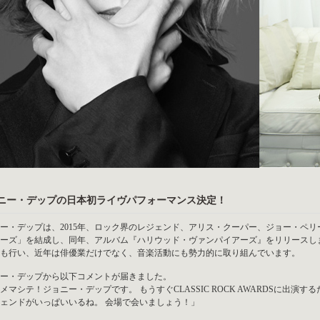
ニー・デップの日本初ライヴパフォーマンス決定！
ー・デップは、2015年、ロック界のレジェンド、アリス・クーパー、ジョー・ペ
ーズ」を結成し、同年、アルバム『ハリウッド・ヴァンパイアーズ』をリリースしまし
も行い、近年は俳優業だけでなく、音楽活動にも勢力的に取り組んでいます。
ー・デップから以下コメントが届きました。
メマシテ！ジョニー・デップです。 もうすぐCLASSIC ROCK AWARDSに出演
ェンドがいっぱいいるね。 会場で会いましょう！」