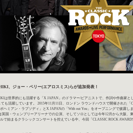
SHIKI、ジョー・ペリー(エアロスミス)らが追加発表！
HIKIは世界的にも活躍する「X JAPAN」のドラマー/ピアニストで、作詞や作曲
しても活躍しています。 2015年11月11日、ロンドン ラウンドハウスで開催された「CLASS
ボヘミアン・ラプソディ」とX JAPANの「With out You」をオープニングで披露しまし
は英国・ウェンブリーアリーナでの公演、そしてソロとしては今年12月から大阪、
ルで始まるクラシックコンサートを控えている中、今回「CLASSIC ROCK AWARD