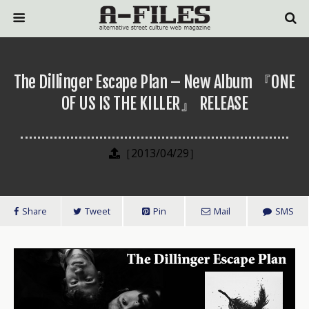
The Dillinger Escape Plan – New Album 『ONE
OF US IS THE KILLER』 RELEASE
［2013/04/29］
Share
Tweet
Pin
Mail
SMS