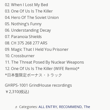
02. When I Lost My Bed
03. One Of Us Is The Killer
04. Hero Of The Soviet Union
05. Nothing’s Funny
06. Understanding Decay
07. Paranoia Shields
08. CH 375 268 277 ARS
09. Magic That I Held You Prisoner
10. Crossburner
11. The Threat Posed By Nuclear Weapons
12. One Of Us Is The Killer (WIFE Remix)*
*日本盤限定ボーナス・トラック
GHRPS-1001 GrindHouse recordings
￥2,310(税込)
Categories:
ALL ENTRY
,
RECOMMEND
,
The