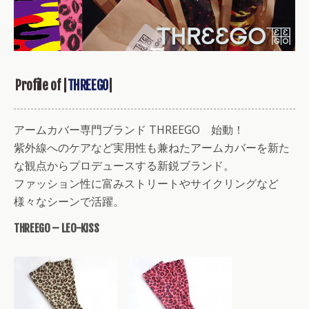
Profile of |
THREEGO
|
アームカバー専門ブランド THREEGO 始動！
紫外線へのケアなど実用性も兼ねたアームカバーを新た
な観点からプロデュースする新鋭ブランド。
ファッション性に富みストリートやサイクリングなど
様々なシーンで活躍。
THREEGO – LEO-KISS