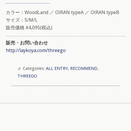
カラー：WoodLand ／ OIRAN typeA ／ OIRAN typeB
サイズ：S/M/L
販売価格 ¥4,095(税込)
販売・お問い合わせ
http://laykoya.com/threego
Categories:
ALL ENTRY
,
RECOMMEND
,
THREEGO