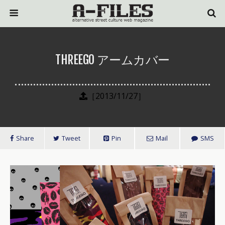
THREEGO アームカバー
［2013/11/27］
Share
Tweet
Pin
Mail
SMS