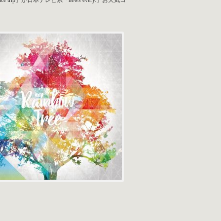
rip」が日本テレビ系「news every.」お天気コ