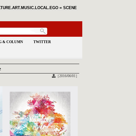
TURE.ART.MUSIC.LOCAL.EGO = SCENE
G & COLUMN
TWITTER
e
［2016/06/01］