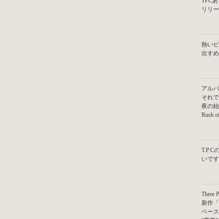
TPC
リリー
熱いビ
出すめ
アルバ
それで
夜の始
Rush
T.P
いです
Three 
新作「
ベース