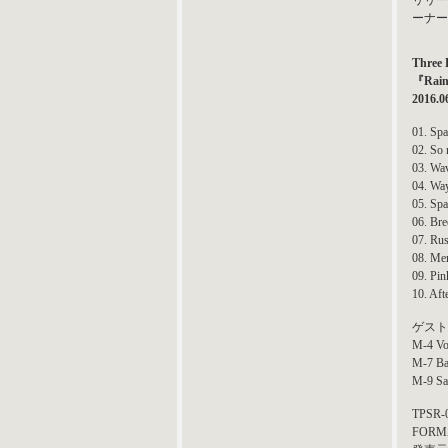
リリー
ーナー
Three 
『Rain
2016.0
01. Spa
02. So
03. Wa
04. Wa
05. Spa
06. Bre
07. Rus
08. Me
09. Pin
10. Aft
ゲスト
M-4 Voc
M-7 B
M-9 S
TPSR-0
FORMA