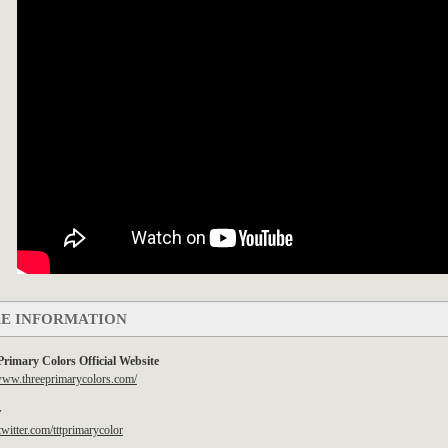
E INFORMATION
Primary Colors Official Website
/www.threeprimarycolors.com/
r
/twitter.com/tttprimarycolor