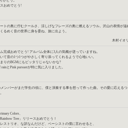
ありがとう。
スおめでとう!
ートの奥に佇むクールさ、涼しげなフレーズの奥に燃えるソウル。沢山の表情が溢
くるめく音の世界に身を委ね、旅に出よう。
木村イオリ(bo
ム完成おめでとう! アルバム全体に3人の気概が迸っていますね。
いて音の1つ1つがやさしく寄り添ってくれるようで心地いい。
まりのBGMにもピッタリじゃないかな?
 of rainとPink pursuerが特に気に入りました。
.Cのメンバーがまだ学生の頃に、僕と演奏する事を想って作った曲。その愛に応えるつ
。
Primary Colors、
Rainbow Tree」リリースおめでとう！
レストリオ、な訳なんだけど、ベーシストの僕に言わせると、