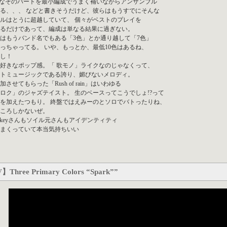
”なそのパートを最小編成でうまく補いながらアンサンブル
る、、、 などと書きそうだけど、彼らはもうすでにそんな
ルはとうに超越していて、 個々がベストのプレイを
るだけであって、編成は単なる結果に過ぎない。
はもうバンド名でもある「3色」とか通り越して「7色」
っちゃってる。 いや、もっとか、最低10色はあるね、
だし！
好きなポップ感。「 歌モノ」ライクなのじゃなくって、
トミュージックである誇り、媚びないメロディ。
加させてもらった「Rush of rain」はいわゆる
ロク」のジャズテイスト。 生のベースってこうでしょ!?って
を加えたつもり。 終盤ではえみーのとソロでバトったりね、
ころしかないぜ。
o-a-keyさんもソイル元さんもアイデンティティ
まくっていて本当気持ちいい
Three Primary Colors “Spark””