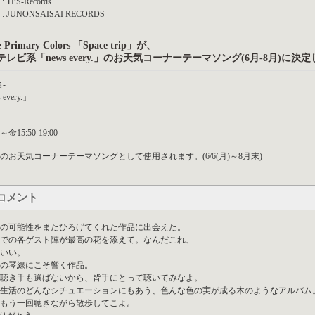
 TPS-Records
: JUNONSAISAI RECORDS
e Primary Colors 「Space trip」が、
テレビ系「news every.」のお天気コーナーテーマソング(6月-8月)に決
-
 every.」
金15:50-19:00
のお天気コーナーテーマソングとして使用されます。(6/6(月)～8月末)
コメント
の可能性をまたひろげてくれた作品に出会えた。
での各ゲスト陣が最高の花を添えて。なんだこれ、
いい。
の琴線にこそ響く作品。
聴き手も選ばないから、皆手にとって聴いてみなよ。
生活のどんなシチュエーションにもあう、色んな色の実が成る木のようなアルバム。正に”Ra
もう一回聴きながら散歩してこよ。