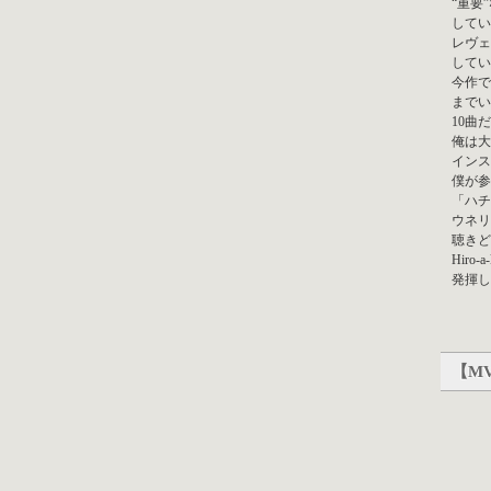
“重要
してい
レヴェ
してい
今作で
までい
10曲
俺は大
インス
僕が参
「ハチ
ウネリ
聴きど
Hir
発揮し
【MV】