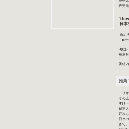
発売元 :
販売元 
Thre
日本
-番組名
「news
-放送-
毎週月～
番組内
推薦
トリオ
その上
すげー
日本人
好みも
日々の
さて、