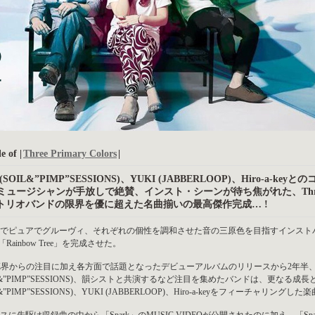
e of |
Three Primary Colors
|
(SOIL&”PIMP”SESSIONS)、YUKI (JABBERLOOP)、Hiro-a-key
ミュージシャンが手放しで絶賛、インスト・シーンが待ち焦がれた、Three Pr
! トリオバンドの限界を優に超えた名曲揃いの最高傑作完成… !
でピュアでグルーヴィ、それぞれの個性を調和させた音の三原色を目指すインストバンド、Three
m「Rainbow Tree」を完成させた。
AZZ界からの注目に加え各方面で話題となったデビューアルバムのリリースから2年
IL&”PIMP”SESSIONS)、韻シストと共演するなど注目を集めたバンドは、更なる
L&”PIMP”SESSIONS)、YUKI (JABBERLOOP)、Hiro-a-keyをフィーチ