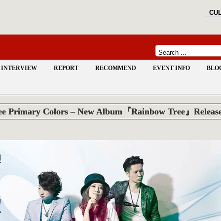
CUL
INTERVIEW
REPORT
RECOMMEND
EVENT INFO
BLO
ee Primary Colors – New Album『Rainbow Tree』Releas