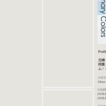
Profil
元晴 
同業
ム 
メロウ
Albu
J-J
(SO
(SOI