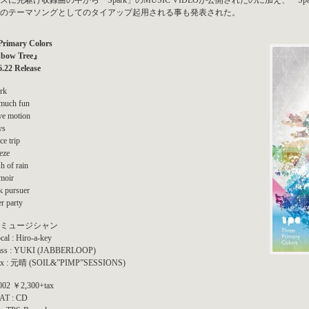
スに先駆け収録曲の中から「Spark」のMUSIC VIDEOが公開されたのに加え、「Space t
のテーマソングとしてのタイアップ起用される事も発表された。
Primary Colors
bow Tree』
6.22 Release
rk
 much fun
ve motion
ys
ce trip
eze
h of rain
moir
k pursuer
er party
ミュージシャン
al : Hiro-a-key
ass : YUKI (JABBERLOOP)
ax : 元晴 (SOIL&”PIMP”SESSIONS)
02 ￥2,300+tax
T : CD