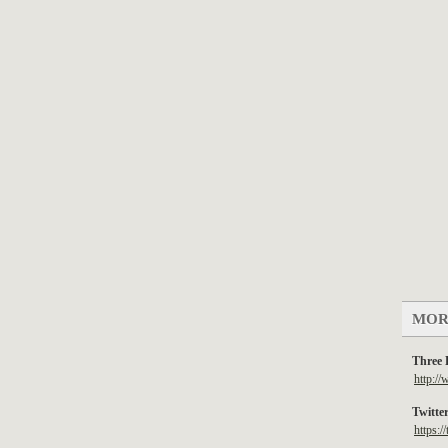
MOR
Three 
http:/
Twitte
https:/