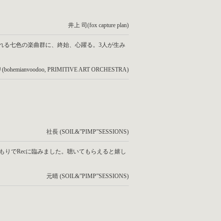
井上 司(fox capture plan)
れる七色の楽曲群に、終始、心躍る。3人が生み
hemianvoodoo, PRIMITIVE ART ORCHESTRA)
社長 (SOIL&”PIMP”SESSIONS)
もりでRecに臨みました。聴いてもらえると嬉し
元晴 (SOIL&”PIMP”SESSIONS)