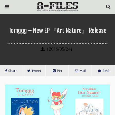
Tomggg – New EP 『Art Nature』 Release
［2016/05/24］
Share
Tweet
Pin
Mail
SMS