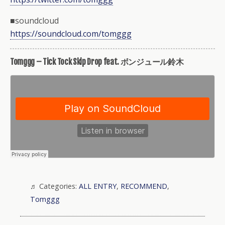
■soundcloud
https://soundcloud.com/tomggg
Tomggg – Tick Tock Skip Drop feat. ボンジュール鈴木
Categories:
ALL ENTRY
,
RECOMMEND
,
Tomggg