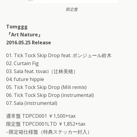
限定盤
Tomggg
『Art Nature』
2016.05.25 Release
01. Tick Tock Skip Drop feat. ボンジュール鈴木
02. Curtain Fig
03. Sala feat. tsvaci（辻林美穂）
04. future hippie
05. Tick Tock Skip Drop (Mili remix)
06. Tick Tock Skip Drop (instrumental)
07. Sala (instrumental)
通常盤 TDPCD001 ￥1,500+tax
限定盤 TDPCD001LTD ￥1,852+tax
–限定箱仕様盤（特典ステッカー封入）