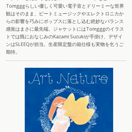
Tomgggらしい優しく可愛い電子音とドリーミーな世界
観はそのまま、ビートミュージックやエレクトロニカか
らの影響を巧みにポップスに落とし込む絶妙なバランス
感覚はまさに最先端。ジャケットにはTomgggのイラス
トでは既におなじみのKazami Suzukiが手掛け、デザイ
ンはSLEEQが担当。生産限定盤の箱仕様も実物を乞うご
期待。