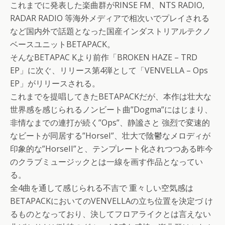
これまでに発表した楽曲群がRINSE FM、NTS RADIO,
RADAR RADIO 等海外メディアで相次いでプレイされる
など国内外で話題となった国産インダストリアルテクノ
ベースユニットBETAPACK。
そんなBETAPAC Kより前作「BROKEN HAZE – TRD
EP」に次ぐ、リリース第4弾として「VENVELLA – Ops
EP」がリリースされる。
これまで
を提唱してきたBETAPACKだが、本作は壮大な
世界感を感じられるノンビート曲”Dogma”にはじまり、
非情なまでの連打が続く”Ops”、静謐さと 強烈で変速的
なビートが同居する”HorseI”、壮大で陰鬱なメロディが
印象的な”HorseII”と、テンプレート化されつつある昨今
のクラブミュージックとは一線を画す作品となってい
る。
全4曲を通して感じられる不吉で 重々しい空気感は
BETAPACKにおいてのVENVELLAの立ち位置を決定づ け
るものとなっており、決してフロアライクとは言えない