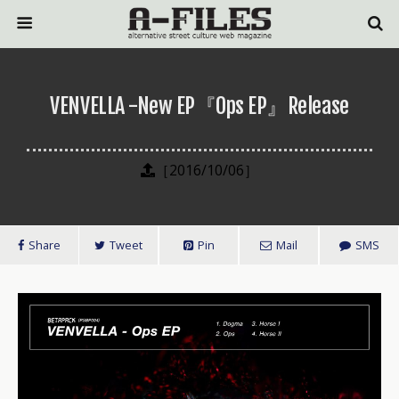
VENVELLA -New EP『Ops EP』Release
［2016/10/06］
Share
Tweet
Pin
Mail
SMS