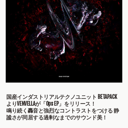
国産インダストリアルテクノユニット BETAPACK
よりVENVELLAが「Ops EP」をリリース！
鳴り続く轟音と強烈なコントラストをつける 静
謐さが同居する過剰なまでのサウンド美！