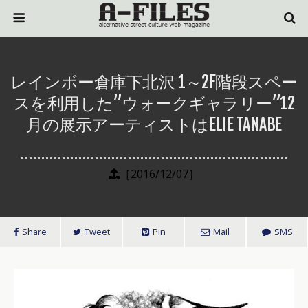
レインボー倉庫下北沢 1～2F階段スペー
スを利用した”ウォークギャラリー”12
月の展示アーティストはELIE TANABE
［2016/12/07］
Share
Tweet
Pin
Mail
SMS