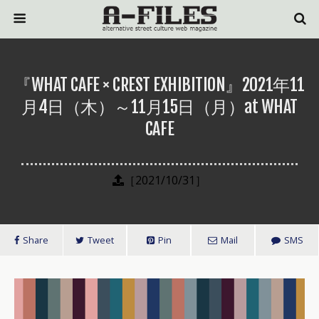
『WHAT CAFE × CREST EXHIBITION』2021年11
月4日（木）～11月15日（月）at WHAT
CAFE
［2021/10/31］
Share
Tweet
Pin
Mail
SMS