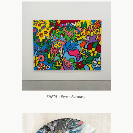
SHETA「Peace Parade」