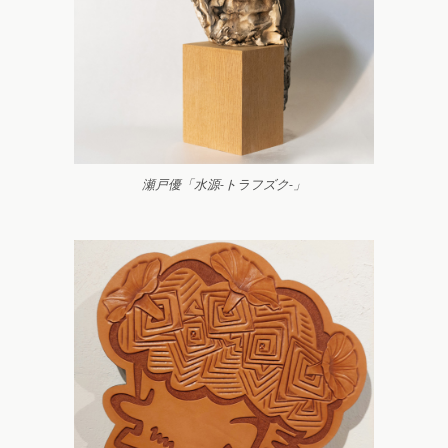
瀬戸優「水源-トラフズク-」