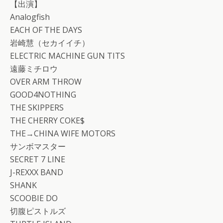
【出演】
Analogfish
EACH OF THE DAYS
岩崎慧（セカイイチ）
ELECTRIC MACHINE GUN TITS
遠藤ミチロウ
OVER ARM THROW
GOOD4NOTHING
THE SKIPPERS
THE CHERRY COKE$
THE→CHINA WIFE MOTORS
サンボマスター
SECRET 7 LINE
J-REXXX BAND
SHANK
SCOOBIE DO
切腹ピストルズ