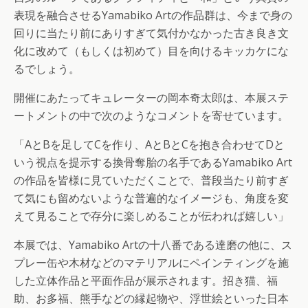
表現を融合させるYamabiko Artの作品群は、今まで身の
回りに当たり前にありすぎて気付かなかった古き良き文
化に改めて（もしくは初めて）目を向けるキッカケにな
るでしょう。
開催にあたってキュレーターの岡本奇太郎は、本展ステ
ートメントの中で次のようなコメントを寄せています。
「AとBを足してCを作り、AとBとCを抱き合わせてDと
いう視点を提示する換骨奪胎の名手であるYamabiko Art
の作品を皆様に見ていただくことで、普段当たり前すぎ
て気にも留めないような普遍的なイメージも、角度を変
えて見ることで存分に楽しめることが伝われば嬉しい」
本展では、Yamabiko Artの十八番である達磨の他に、ス
プレー缶や木材などのマテリアルにペインティングを施
した立体作品と平面作品が展示されます。招き猫、福
助、お多福、熊手などの縁起物や、浮世絵といった日本