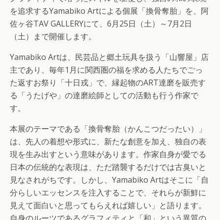
を追求するYamabiko Artによる個展「換骨奪胎」を、阿
佐ヶ谷TAV GALLERYにて、6月25日（土）～7月2日
（土）まで開催します。
Yamabiko Artは、民芸品と郷土玩具を扱う「山響屋」店
主であり、毎年1月に関西圏の福を求める人たちでごっ
た返すお祭り「十日戎」で、縁起物のART達磨を販売す
る「うたげや」の達磨絵師としての活動も行う作家で
す。
本展のテーマである「換骨奪胎（かんこつだったい）」
は、先人の着想や形式に、新たな創意を加え、独自の表
現を生み出すという意味があります。作家自身が愛でる
日本の伝統的な表現は、ただ踏襲するだけでは古臭いと
見なされがちです。しかし、Yamabiko Artはそこに「自
分らしいエッセンスを注入することで、それらが新鮮に
見えて面白いと思ってもらえれば嬉しい」と語ります。
自身のルーツであるグラフィティと「和」という異質の