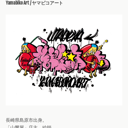
Yamabiko Art / ヤマビコアート
長崎県島原市出身。
「山響屋」店主。絵師。