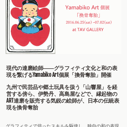
現代の達磨絵師――グラフィティ文化と和の表
現を繋げるYamabiko Art個展「換骨奪胎」開催
九州で民芸品や郷土玩具を扱う「山響屋」を経
営する傍ら、伊勢丹、高島屋などで、縁起物の
ART達磨を販売する気鋭の絵師が、日本の伝統表
現を換骨奪胎
グラフィティで培ったスキルを駆使し、独自の和の表現