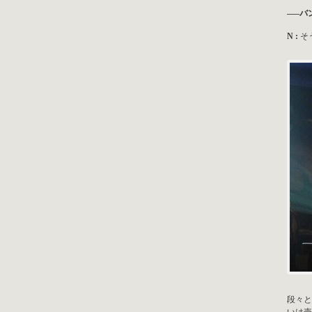
—–バ
N :
そ
段々と