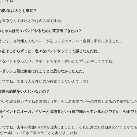
うですね。
の拠点は2人とも東京？
は東京なんですけど彼は名古屋ですね。
anちゃんは元々バンドやるために東京出てきたの？
うです。当時組んでたバンドがあってそのメンバー全員で東京に来ました。
ゃあそこからずっと、色々なバンドやってって感じなんだね。
々なバンドやったり、サポートでギター弾いたりずっとやってますね。
シダッシュ君は東京に行こうとは思わなかったんだ。
うですね。あまり人が多いのが得意じゃないんで（笑）
古屋も結構多いんじゃないの？
やいや調度良いですね名古屋は（笑）今は名古屋でバーの営業もあるので東京には
回イベントにオーガナイザーと出演者という形で関わっているわけですが、今まで
？
うですね。去年の海旅CAMPも出演しましたし、それ以外にも僕自身のソロとかで
が一緒についてきて周ったこともありましたね。