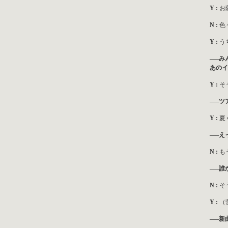
Y :
お
N :
色
Y :
う
—–み
あのイ
Y :
そ
—–ツ
Y :
夏
—–え
N :
も
—–誰
N :
そ
Y :
（
—–新