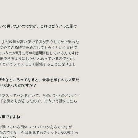
2020について伺いたいのですが、これはどういった形で
で、まだ線量が高い所で子供が安心して外で遊べな
安心できる時間を過ごしてもらうという目的で
というのが8月に毎年1週間開催しているんですけ
開催できるようにしたいと思っているのですが、
D 2020というフェスにして開催することになりまし
安全なところってなると、会場を探すのも大変だ
りがあったのですか？
イブスってバンドがいて、そのバンドのメンバー
ドと繋がりがあったので、そういう話をしたら
大事ですよね！
で動いている団体っていくつかあるんですが、
のですか、今回最低でもチケットが200枚くら