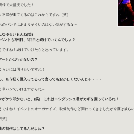
蔭様で大盛況でした！
々不満が出てくるのはこれからですね（笑）
ちのバンドはあまりそういのはない気がするな～
んなゆるいもんね(笑)
ベントも2回目、3回目と続けていくんでしょ？
うですね！続けていけたらと思っています。
アーとかは行かないの？
くらいには周りたいですね！
っ、もう軽く夏入ってるって言ってもおかしくないんじゃ・・・
う単パンでいけますからね～
かがケツ叩かないと、(笑) これはニシダッシュ君がカギを握っているね！
うですね！イベントのオーガナイズ、映像制作など関わってきましたが今度は彼ら
苦笑）
曲の制作はしてるんだよね？