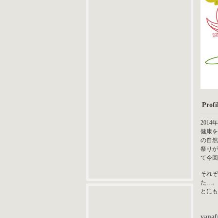
Profil
201
健康を
の自然
祭りが
て今回の
それぞ
た…。
とにも
yanaf