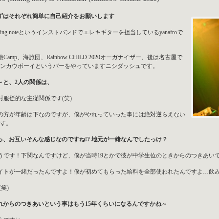
ずはそれぞれ簡単に自己紹介をお願いします
nding noteというインストバンドでエレキギターを担当しているyanafroで
旅Camp、海旅団、Rainbow CHILD 2020オーガナイザー、後は名古屋で
ンカウボーイというバーをやっていますニシダッシュです。
～と、2人の関係は、
対服従的な主従関係です(笑)
の方が年齢は下なのですが、僕がやれっていった事には絶対逆らえない
す。
っ、お互いそんな感じなのですね!? 地元が一緒なんでしたっけ？
うです！下関なんですけど、僕が当時19とかで彼が中学生位のときからのつきあい
イトが一緒だったんですよ！僕が初めてもらった給料を全部使われたんですよ…飲み
(笑)
れからのつきあいという事はもう15年くらいになるんですかね～