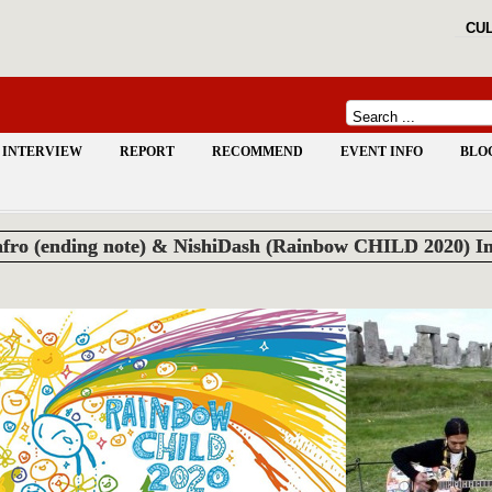
CUL
INTERVIEW
REPORT
RECOMMEND
EVENT INFO
BLO
fro (ending note) & NishiDash (Rainbow CHILD 2020) In