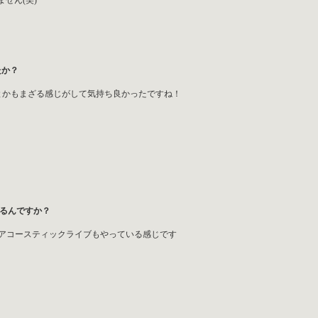
せん(笑)
？
たか？
とかもまざる感じがして気持ち良かったですね！
ているんですか？
アコースティックライブもやっている感じです