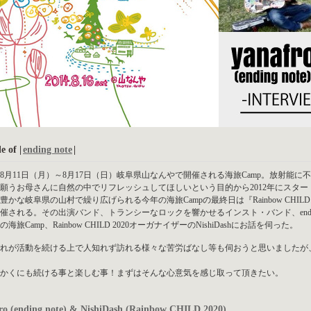
e of |
ending note
|
4年8月11日（月）～8月17日（日）岐阜県山なんやで開催される海旅Camp。放射
願うお母さんに自然の中でリフレッシュしてほしいという目的から2012年にスタ
豊かな岐阜県の山村で繰り広げられる今年の海旅Campの最終日は『Rainbow CHIL
催される。その出演バンド、トランシーなロックを響かせるインスト・バンド、ending n
海旅Camp、Rainbow CHILD 2020オーガナイザーのNishiDashにお話を伺った。
れが活動を続ける上で人知れず訪れる様々な苦労ばなし等も伺おうと思いましたが
かくにも続ける事と楽しむ事！まずはそんな心意気を感じ取って頂きたい。
ro (ending note) & NishiDash (Rainbow CHILD 2020)