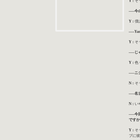
Y :
そ
—–今
Y :
僕
—–Y
Y :
そ
—–じ
Y :
色
—–ニ
N :
そ
—–名
N :
い
—–今
ですか
Y :
そ
ブに彼