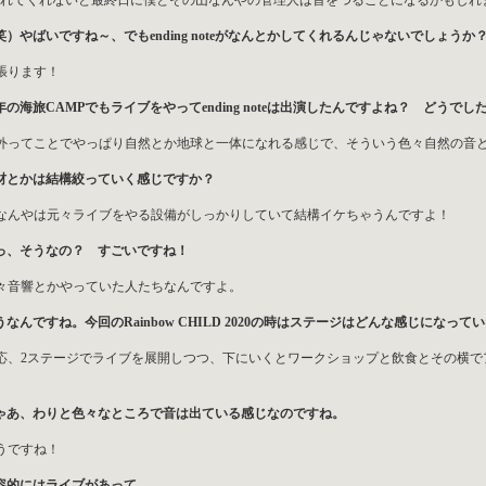
れてくれないと最終日に僕とその山なんやの管理人は首をつることになるかもしれま
笑）やばいですね～、でもending noteがなんとかしてくれるんじゃないでしょうか
張ります！
年の海旅CAMPでもライブをやってending noteは出演したんですよね？ どうでし
外ってことでやっぱり自然とか地球と一体になれる感じで、そういう色々自然の音
材とかは結構絞っていく感じですか？
なんやは元々ライブをやる設備がしっかりしていて結構イケちゃうんですよ！
っ、そうなの？ すごいですね！
々音響とかやっていた人たちなんですよ。
うなんですね。今回のRainbow CHILD 2020の時はステージはどんな感じになっ
応、2ステージでライブを展開しつつ、下にいくとワークショップと飲食とその横で
ゃあ、わりと色々なところで音は出ている感じなのですね。
うですね！
容的にはライブがあって、