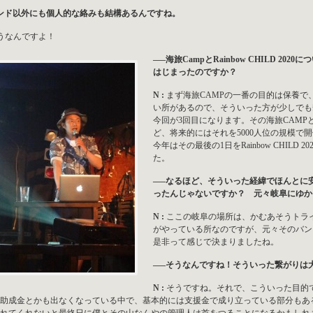
ンド以外にも個人的な絡みも結構あるんですね。
うなんですよ！
—–海旅CampとRainbow CHILD 
はじまったのですか？
N :
まず海旅CAMPの一番の目的は保養
い所があるので、そういった方が少しでも
今回が3回目になります。その海旅CAMP
ど、将来的にはそれを5000人位の規模で
今年はその最後の1日をRainbow CHIL
た。
—–なるほど、そういった経緯でほんとに
ったんじゃないですか？ 元々岐阜にゆか
N :
ここの岐阜の場所は、かむあそうトラ
がやっている所なのですが、元々そのバン
是非って感じで決まりましたね。
—–そうなんですね！そういった繋がりは
N :
そうですね。それで、こういった目的
助成金とかも出なくなっている中で、基本的には支援金で成り立っている部分もある