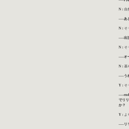
N :
自
—–あ
N :
そ
—–出
N :
そ
—–オ
N :
基
—–う
Y :
そ
—–en
でリリ
か？
Y :
よ
—–リ