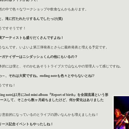
然の中で色々なワークショップや飲食なんかもあります。
と、滝に打たれたりするんでしたっけ(笑)
うですそうです！
演アーティストも盛りだくさんですよね！
うなんです。いよいよ第三弾発表とさらに最終発表と増える予定です。
ーガナイザーはニシダッシュくんの他にもいるの？
本的には僕と、そのかむあそうトライブスで山なんやの管理人って感じですね。
わ～、それは大変ですね。ending noteも色々とやらないとね!?
うですね！
ding noteは2月に2nd mini album『Report of birth』を全国流通という形
ースして、そこから数ヶ月経ちましたけど、何か変化はありました
り意欲的になっているのとライブの誘いなんかも増えましたね！
リース記念イベントもやったしね！