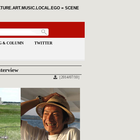
TURE.ART.MUSIC.LOCAL.EGO = SCENE
G & COLUMN
TWITTER
terview
［2014/07/10］