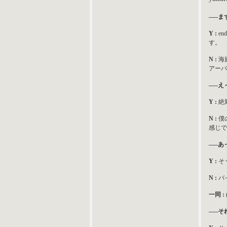
—–ま
Y :
e
す。
N :
海
アーバ
—–え
Y :
絶
N :
僕
感じで
—–あ
Y :
そ
N :
バ
一同 :
—–そ