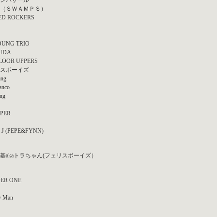
ンバザール
（ＳＷＡＭＰＳ）
ED ROCKERS
OUNG TRIO
UDA
LOOR UPPERS
スボーイズ
ang
anco
ng
PER
 J (PEPE&FYNN)
基akaトラちゃん(フェリスボーイズ）
ER ONE
y Man