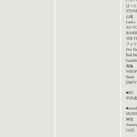
バンバ
はっと
STON
山嵐
LauLa
AO Y
BAMI
THE F
フェリ
Dro Sl
Bull Bl
Gambli
風輪
WHOP
Bindi
DIRTY
■MC
平沢成
■sound
MURD
神楽
Journe
JAZZ