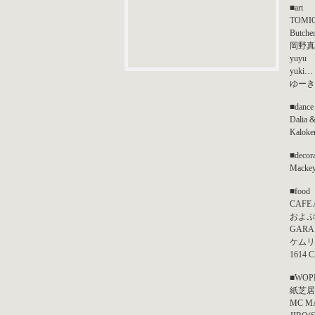
■art
TOMI
Butche
岡野真
yuyu
yuki…
ゆーき
■dance
Dalia
Kalok
■decora
Mackey.
■fo
CAFE
およぷ
GARA
ケムリ
1614 
■WOP
紙芝居
MC M