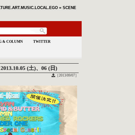
TURE.ART.MUSIC.LOCAL.EGO = SCENE
G & COLUMN
TWITTER
3.10.05 (土)、06 (日)
［2013/09/07］