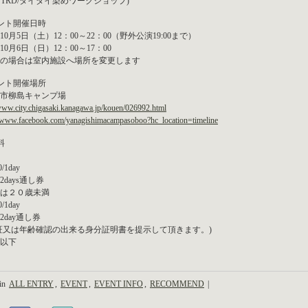
O(STRD/タイダイ染めワークショップ)
ント開催日時
年10月5日（土）12：00～22：00（野外公演19:00まで）
年10月6日（日）12：00～17：00
の場合は室内施設へ場所を変更します
ント開催場所
市柳島キャンプ場
/www.city.chigasaki.kanagawa.jp/kouen/026992.html
//www.facebook.com/yanagishimacampasoboo?hc_location=timeline
料
/1day
0/2days通し券
は２０歳未満
/1day
0/2day通し券
証又は年齢確認の出来る身分証明書を提示して頂きます。)
以下
 in
ALL ENTRY
,
EVENT
,
EVENT INFO
,
RECOMMEND
|