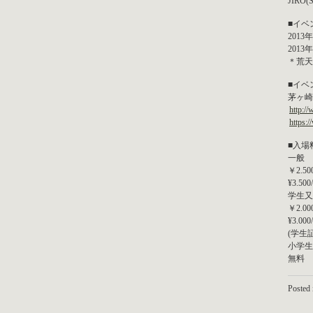
JIR
■イベ
2013
2013
＊荒天
■イベ
茅ヶ崎
http:/
https:
■入場
一般
￥2.500
¥3.50
学生又
￥2.000
¥3.00
(学生
小学生
無料
Posted