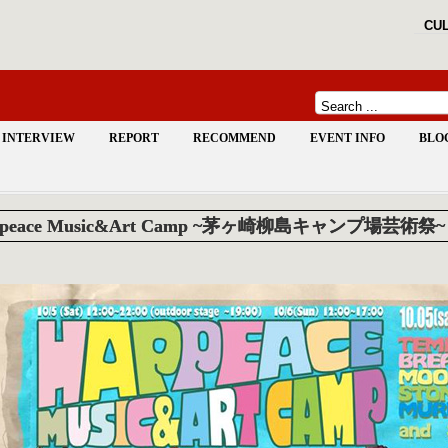
CUL
INTERVIEW
REPORT
RECOMMEND
EVENT INFO
BLO
peace Music&Art Camp ~茅ヶ崎柳島キャンプ場芸術祭~ 201