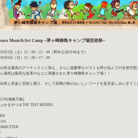
peace Music&Art Camp ~茅ヶ崎柳島キャンプ場芸術祭~
年10月5日（土）12：00～22：00（野外公演19:00まで）
年10月6日（日）12：00～17：00
が誇る最高のアーティストに加え、さらに超豪華なゲストも呼び込んでの全世代型
ん場所は最高な改革のもとに再建された茅ケ崎柳島キャンプ場！！
自然と音楽と芸術と踊り、そして収穫の秋のおいしいフードを是非楽しみにきてく
KUN(湘南乃風)
かまやつ＆THE TEST RIDERS
IN
YAN
D&BUTTER
E