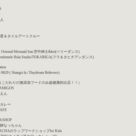
O
r
人
君＆タイルアートクルー
 & Oriental Mermaid feat.空中紳士&kei(ベリーダンス)
emelemele Hula Studio/TOKARIGA(フラ＆タヒチアンダンス)
tion
9629 ( Shangri-la / Daydream Believers)
od（こだわりの無添加フードのみ超健康的出店！！）
 AMIGOS
えん
カレー
CAFE
KSHOP
師なっちゃん
ACHAのラップワークショップfor Kids