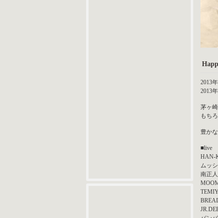
Hap
2013
2013
茅ヶ崎
もちろ
豊かな
■live
HAN-
ムッシュ
南正人
MOOM
TEMI
BREA
JR.DE