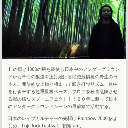
11の顔と1000の腕を駆使し日本中のアンダーグラウン
ドから革命の狼煙を上げ続ける絶滅危惧種の野生の日
本人。開放的な上物と相まって叩き打つリズム、体中
を行き来する超重量級ベース、フロアを狂喜乱舞させ
る獣の様なダブ・エフェクト！！２０年に渡って日本
のアンダーグラウンドシーンの最前線で活動する。
日本のレイブカルチャーの先駆け Rainbow 2000をは
じめ、Fuji Rock Festival、朝霧Jam、