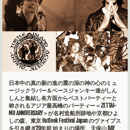
日本中の真の新の進の震の深の神の心のミュ
ージックラバー＆ベースジャンキー達がしん
しんと集結し各方面からベストパーティーと
称されるアジア最高峰のパーティー＜ZETTAI-
MU ANNIVERSARY＞が名村造船所跡地や京都ひよ
しの森、東京 Outlook Festival Japan のヴァイブス
を引き継ぎ20年前 始まりの場所、天保山 BAY