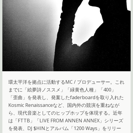
環太平洋を拠点に活動するMC / プロデューサー。これ
までに「絵夢詩ノススメ」「緑黄色人種」「400」
「歪曲」を発表し、発案したfaderboardを取り入れた
Kosmic Renaissanceなど、国内外の競演を重ねなが
ら、現代音楽としてのヒップホップを体現する。近年
は「FTTB」「LIVE FROM ANNEN ANNEX」シリーズ
を発表、DJ $HINとアルバム「1200 Ways」をリリー