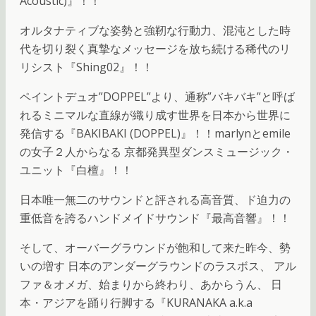
Acoustic)』！！
オルタナティブな姿勢と強靭な行動力、混沌とした時
代を切り裂く真摯なメッセージを放ち続ける稀代のリ
リシスト『Shing02』！！
ペイントデュオ”DOPPEL”より、通称”バキバキ”と呼ば
れるミニマルな直線が織り成す世界を日本から世界に
発信する『BAKIBAKI (DOPPEL)』！！marlynとemile
の女子２人からなる 京都発異型ダンスミュージック・
ユニット『白檀』！！
日本唯一無二のサウンドと評される高音質、ド迫力の
重低音を誇るハンドメイドサウンド『最高音響』！！
そして、オーバーグラウンドが飽和して来た昨今、勢
いの増す 日本のアンダーグラウンドのラスボス、 アル
ファ＆オメガ、始まりから終わり、あからうん、 日
本・アジアを踊り行脚する『KURANAKA a.k.a