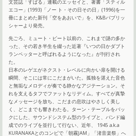
文芸誌「すばる」連載のエッセイと、著書「スティル
エコー」(1993)「ノー ト・その日その日」(1996)を一
冊にまとめた新刊「空をあおいで」を、K&Bパブリッ
シャーより発売。
先ごろ、ミュート・ビート以前の、これまで謎の多か
った、その若き半生を綴った近著『いつの日かダブト
ランペッターと呼ばれるようになった』が刊行され
た。
日本のレゲエがネクスト・レベルに向かい扉を開ける
瞬間、そこには常にこだまがいた。孤独を湛えた音色
と無垢なメロディが奏でる静かなアジテーション。そ
れを支えるタフでファットなリディム。すべてが真摯
なメッセージを放ち、こだまの息吹はやさしく美し
く、どこまでも響きわたる。ターン・テーブルをバッ
クにした、サウンドシステム型のライブと、バンド編
成でのライブを並行して行ない、近年、 1945 a.k.a
KURANAKAとのコンビで「朝霧JAM」「渚音楽祭」へ