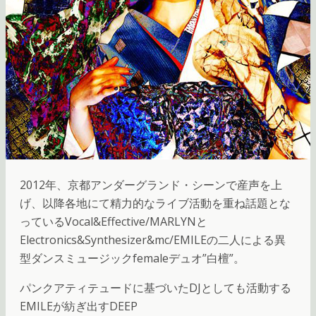
2012年、京都アンダーグランド・シーンで産声を上
げ、以降各地にて精力的なライブ活動を重ね話題とな
っているVocal&Effective/MARLYNと
Electronics&Synthesizer&mc/EMILEの二人による異
型ダンスミュージックfemaleデュオ”白檀”。
パンクアティテュードに基づいたDJとしても活動する
EMILEが紡ぎ出すDEEP