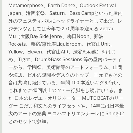
Metamorphose、Earth Dance、Outlook Festival
Japan、渚音楽祭、Saturn、Bass Campといった屋内
外のフェスティバルにヘッドライナーとして出演。レ
ジテンツとしては今年で２０周年を迎える Zettai-
Mu（大阪Bay Side Jenny、梅田Noon、難波
Rockets、新宿/恵比寿Liquidroom、代官山Unit、
Yellow、Eleven、代官山AIR、渋谷Asia他）をはじ
め、Tight、Drum&Bass Sessions 等の屋内パーティ
ーから、学園祭、美術館等のアートフォーラム、山間
や海辺、ビルの隙間やデスクのトップ、耳元でもその
音は共鳴し続けている。年間 100 本近いギグを行い、
これまでに40回以上のツアー行脚をし続けている。ま
た 日本のレゲエ・オリジネーター MUTE BEATのリー
ダー こだま和文とのライブセットや、14年には日本最
大のアートの祭典 ヨコハマトリエンナーレに Shing02
とのセットで参加。