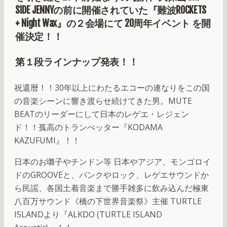
SIDE JENNYの前に開催されていた『難波ROCKETS
+ Night Wax』の２会場にて 20周年イベント を開
催決定！！
第１段ラインナップ発表！！
祝還暦！！30年以上にわたるエコーの連なりをこの国
の音楽シーンに響き渡らせ続けてきた男。MUTE
BEATのリーダーにして日本のレゲエ・レジェン
ド！！孤高のトランぺッター『KODAMA
KAZUFUMI』！！
日本のお囃子やチンドン等 日本やアジア、モンゴロイ
ドのGROOVEと、パンクやロック、レゲエサウンドか
ら民謡、各国土着音楽まで勝手雑多に飲み込んだ極東
八百万サウンド《橋の下世界音楽祭》主催 TURTLE
ISLANDより『ALKDO (TURTLE ISLAND