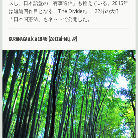
スし、日本語盤の「有事通信」も控えている。2015年
は短編四作目となる「The Divider」、22分の大作
「日本国憲法」もネットで公開した。
KURANAKA a.k.a 1945 (Zettai-Mu, JP)