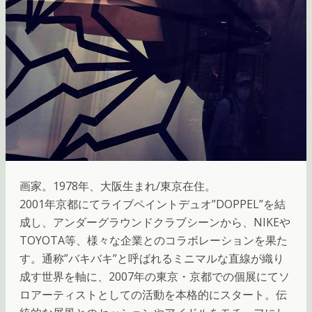
画家。1978年、大阪生まれ/東京在住。
2001年京都にてライブペイントデュオ”DOPPEL”を結
成し、アンダーグラウンドクラブシーンから、NIKEや
TOYOTA等、様々な企業とのコラボレーションを果た
す。通称”バキバキ”と呼ばれるミニマルな直線が織り
成す世界を軸に、2007年の東京・京都での個展にてソ
ロアーティストとしての活動を本格的にスタート。伝