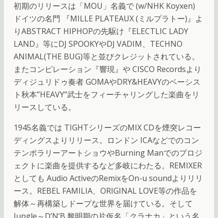
初期のリリースは「MOU」名義で (w/NHK Koyxen)
ドイツの名門 『MILLE PLATEAUX (ミルプラトー)』よ
りABSTRACT HIPHOPの先駆け『ELECTLIC LADY
LAND』等にDJ SPOOKYやDJ VADIM、TECHNO
ANIMAL(THE BUG)等と並びクレジットされている。
またコンピレーション『響現』や CISCO Recordsより
ディジュリドゥ奏者 GOMAやDRY&HEAVYのベーシス
ト秋本”HEAVY”武士をフィーチャリングした楽曲をリ
リースしている。
1945名義では TIGHTシリーズのMIX CDを煙突レコー
ディングスよりリリース。ロンドン ICAなどでのコン
テンポラリーアートショウやBurning Manでのプロジ
ェクトに楽曲を提供するなど多岐にわたる。REMIXER
としても Audio ActiveのRemixをOn-u soundよりリリ
ース。REBEL FAMILIA、ORIGINAL LOVE等の作品を
解体～再構築しドープな世界を届けている。そして
Jungle～D’N’B 黎明期の片仮名「クラナカ」という名