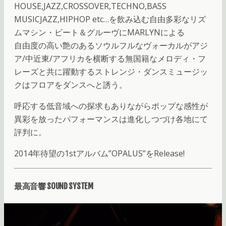
HOUSE,JAZZ,CROSSOVER,TECHNO,BASS
MUSICJAZZ,HIPHOP etc…を飲み込む自由多彩なリズ
ムマシン・ビート＆グルーヴにMARLYNによる
自由度の高い艶のあるソウルフルなヴォーカルがアジ
ア/中近東/アフリカを横断する無国籍なメロディ・フ
レーズと共に躍動するストレンジ・ダンスミュージッ
クはフロアをダンスへと誘う。
呼応する低音域への探求もありながらポップな感性が
異彩を放ったパフォーマンスは進化しつづけ各地にて
評判に。
2014年待望の1stアルバム”OPALUS”をRelease!
最高音響 SOUND SYSTEM