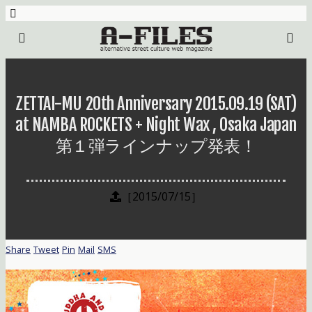
ZETTAI-MU 20th Anniversary 2015.09.19 (SAT)
at NAMBA ROCKETS + Night Wax , Osaka Japan
第１弾ラインナップ発表！
［2015/07/15］
Share
Tweet
Pin
Mail
SMS