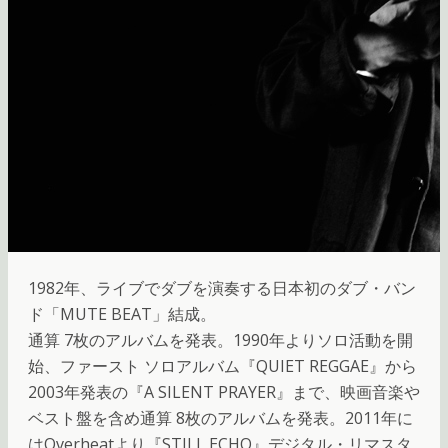
1982年、ライブでダブを演奏する日本初のダブ・バン
ド「MUTE BEAT」結成。
通算 7枚のアルバムを発表。1990年よりソロ活動を開
始、ファースト ソロアルバム『QUIET REGGAE』から
2003年発表の『A SILENT PRAYER』まで、映画音楽や
ベスト盤を含め通算 8枚のアルバムを発表。2011年に
はOverheatより『STILL ECHO』デジタル・リマスタ