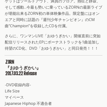
ケットはソールドアウト、満員のフロア。熱狂と静寂、
そして感動…今最も勢いに乗っているZORNの最新ライブ
が堪能出来るZORN初の単体映像作品。限定盤にはオン
エアと同時に話題の『週刊少年チャンピオン』のCM
曲”Champion”を収録したCDを付属。
さらに、ワンマンLIVE「おゆうぎかい」開催直前に突如
配信リリースされたEPにボーナストラックを1曲追加し
待望のCD化、DVD「おゆうぎかい」と同日発売！！！
ZORN
『おゆうぎかい』
2017.03.22 Release
-DVD収録内容-
Life Size
マイペース
Japanese Hiphop 不適合者