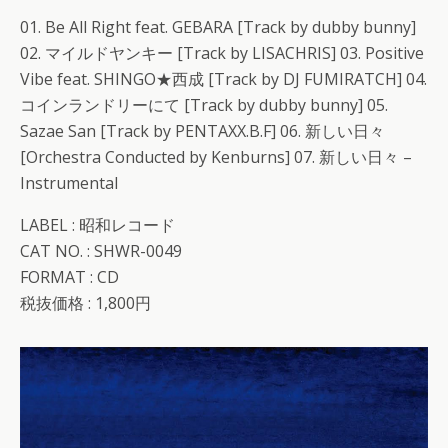
01. Be All Right feat. GEBARA [Track by dubby bunny]
02. マイルドヤンキー [Track by LISACHRIS] 03. Positive
Vibe feat. SHINGO★西成 [Track by DJ FUMIRATCH] 04.
コインランドリーにて [Track by dubby bunny] 05.
Sazae San [Track by PENTAXX.B.F] 06. 新しい日々
[Orchestra Conducted by Kenburns] 07. 新しい日々 –
Instrumental
LABEL : 昭和レコード
CAT NO. : SHWR-0049
FORMAT : CD
税抜価格 : 1,800円