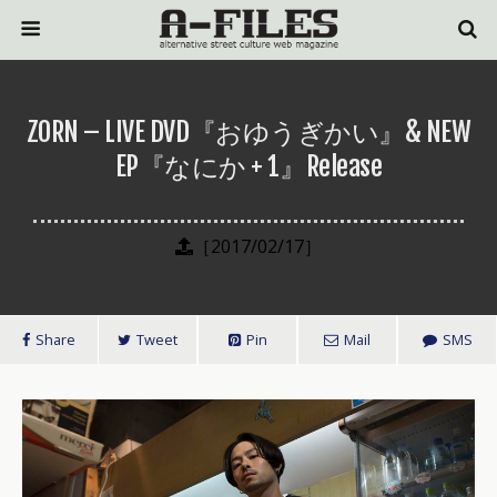
ZORN – LIVE DVD『おゆうぎかい』& NEW
EP『なにか + 1』Release
［2017/02/17］
Share
Tweet
Pin
Mail
SMS