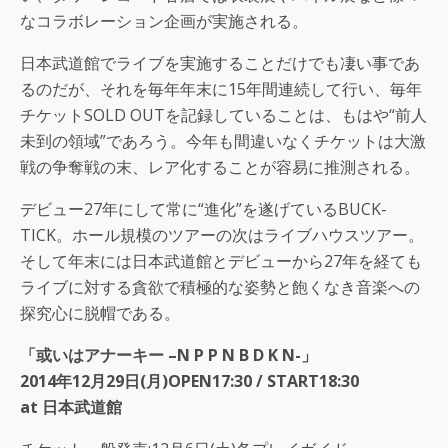
なコラボレーション企画が実施される。
日本武道館でライブを実施することだけでも凄い事であ
るのだが、それを毎年年末に15年間連続して行い、毎年
チケットSOLD OUTを記録していることは、もはや“前人
未到の領域”であろう。今年も間違いなくチケットは大激
戦の争奪戦の末、レア化することが容易に推測される。
デビュー27年にして常に“進化”を遂げているBUCK-
TICK。ホール規模のツアーの次はライブハウスツアー。
そして年末には日本武道館とデビューから27年を経ても
ライブに対する貪欲で積極的な姿勢と飽くなき音楽への
探究心に脱帽である。
「或いはアナーキー –N P P N B D K N-」
2014年12月29日(月)OPEN17:30 / START18:30
at 日本武道館