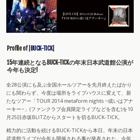
Profile of |
BUCK-TICK
|
15年連続となるBUCK-TICKの年末日本武道館公演が
今年も決定!
全28公演にも及ぶ全国ホールツアーを先月終えたばかり
にも関わらず、今度は場所をライブハウスに変えて、新
たなツアー「TOUR 2014 metaform nights ~或いはアナ
ーキー~」(ファンクラブ会員限定ライブなどを含む)を10
月25日赤坂BLITZからスタートを切るBUCK-TICK。
精力的に活動を続けるBUCK-TICKから本日、年末の日本
武道館ライブが今年も開催される事が発表された。今年