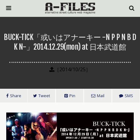
BUCK-TICK「或いはアナーキー -N P P N B D
K N-」2014.12.29(mon) at 日本武道館
［2014/10/25］
Share
Tweet
Pin
Mail
SMS