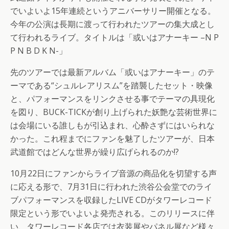
でいよいよ15年連続というアニバーサリー開催となる。
今年の公演は長期に渡って行われたツアーの集大成とし
て行われるライブ。タイトルは「或いはアナーキー –N P
P N B D K N-」
先のツアーでは最新アルバム「或いはアナーキー」のテ
ーマである“シュルレアリスム”を踏襲したセット・映像
と、パフォーマンスをリンクさせる事でテーマの具現化
を図り、BUCK-TICKが創り上げられた妖艶な芸術世界に
は会場にいる誰しもが引込まれ、心酔さずにはいられな
かった。これ程までにファンを魅了したツアーが、日本
武道館ではどんな世界が繰り広げられるのか!?
10月22日にファンからライブ音源の商品化を切望する声
に応える形で、7月31日に行われた渋谷公会堂でのライ
ブパフォーマンスを収録したLIVE CDがタワーレコード
限定という形でいよいよ発売される。このリリースに伴
い、タワーレコード各店では衣装展やパネル展など様々