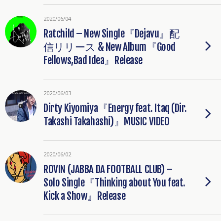
2020/06/04
Ratchild – New Single『Dejavu』配
信リリース & New Album『Good
Fellows,Bad Idea』Release
2020/06/03
Dirty Kiyomiya『Energy feat. Itaq (Dir.
Takashi Takahashi)』MUSIC VIDEO
2020/06/02
ROVIN (JABBA DA FOOTBALL CLUB) –
Solo Single『Thinking about You feat.
Kick a Show』Release