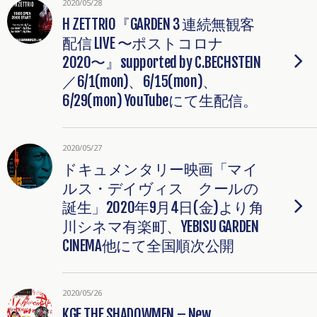
2020/05/28
H ZETTRIO『GARDEN 3 連続無観客
配信 LIVE 〜ポストコロナ
2020〜』supported by C.BECHSTEIN
／6/1(mon)、6/15(mon)、
6/29(mon) YouTubeにて生配信。
2020/05/27
ドキュメンタリー映画「マイ
ルス・デイヴィス クールの
誕生」2020年9月4日(金)より角
川シネマ有楽町、YEBISU GARDEN
CINEMA他にて全国順次公開
2020/05/26
KGE THE SHADOWMEN – New