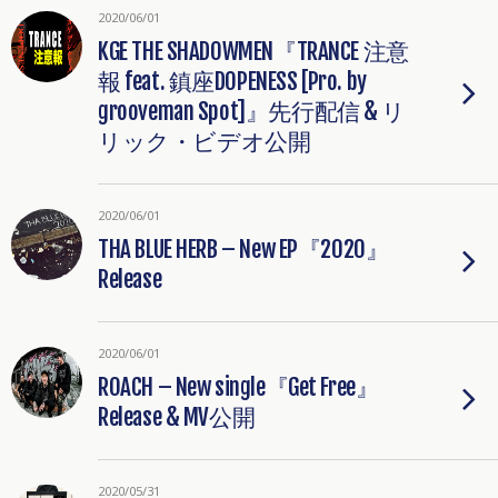
2020/06/01
KGE THE SHADOWMEN『TRANCE 注意
報 feat. 鎮座DOPENESS [Pro. by
grooveman Spot]』先行配信 & リ
リック・ビデオ公開
2020/06/01
THA BLUE HERB – New EP『2020』
Release
2020/06/01
ROACH – New single『Get Free』
Release & MV公開
2020/05/31