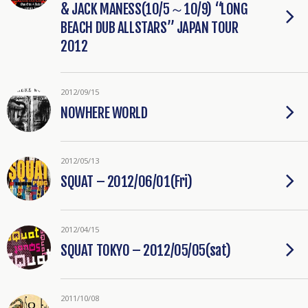
& JACK MANESS(10/5～10/9) “LONG
BEACH DUB ALLSTARS” JAPAN TOUR
2012
2012/09/15
NOWHERE WORLD
2012/05/13
SQUAT – 2012/06/01(Fri)
2012/04/15
SQUAT TOKYO – 2012/05/05(sat)
2011/10/08