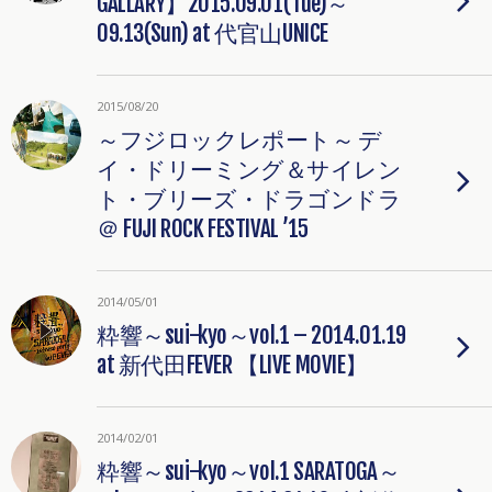
GALLARY】2015.09.01(Tue)～
09.13(Sun) at 代官山UNICE
2015/08/20
～フジロックレポート～ デ
イ・ドリーミング＆サイレン
ト・ブリーズ・ドラゴンドラ
＠ FUJI ROCK FESTIVAL ’15
2014/05/01
粋響～sui-kyo～vol.1 – 2014.01.19
at 新代田FEVER 【LIVE MOVIE】
2014/02/01
粋響～sui-kyo～vol.1 SARATOGA～