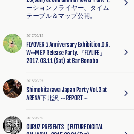
ーションフライヤー、タイム
テーブル＆マップ公開。
2017/02/12
FLYOVER 5 Anniversary Exhibition.O.R.
W∞M EP Release Party.『FLYLIFE』
2017. 03.11 (Sat) at Bar Bonobo
2015/09/05
Shimokitazawa Japan Party Vol.3 at
ARENA下北沢 ～REPORT～
2015/08/30
GURUZ PRESENTS【FUTURE DIGITAL