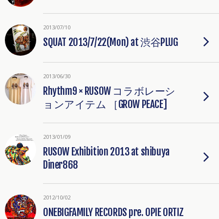
2013/07/10
SQUAT 2013/7/22(Mon) at 渋谷PLUG
2013/06/30
Rhythm9 × RUSOW コラボレーシ
ョンアイテム ［GROW PEACE]
2013/01/09
RUSOW Exhibition 2013 at shibuya
Diner868
2012/10/02
ONEBIGFAMILY RECORDS pre. OPIE ORTIZ