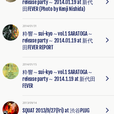
release party～ 2014.01.19 at 新代
田FEVER (Photo by Kenji Nishida)
2014/01/31
粋響～sui-kyo～vol.1 SARATOGA～
release party～ 2014.01.19 at 新代
田FEVER REPORT
2014/01/15
粋響～sui-kyo～vol.1 SARATOGA～
release party～ 2014.1.19 at 新代田
FEVER
2013/09/14
SQUAT 2013/9/27(Fri) at 渋谷PLUG