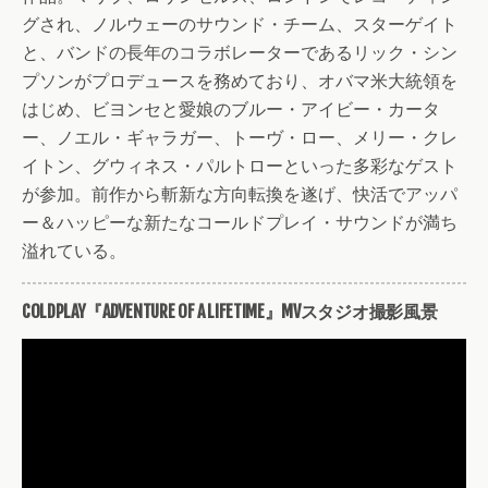
グされ、ノルウェーのサウンド・チーム、スターゲイト
と、バンドの長年のコラボレーターであるリック・シン
プソンがプロデュースを務めており、オバマ米大統領を
はじめ、ビヨンセと愛娘のブルー・アイビー・カータ
ー、ノエル・ギャラガー、トーヴ・ロー、メリー・クレ
イトン、グウィネス・パルトローといった多彩なゲスト
が参加。前作から斬新な方向転換を遂げ、快活でアッパ
ー＆ハッピーな新たなコールドプレイ・サウンドが満ち
溢れている。
COLDPLAY『ADVENTURE OF A LIFETIME』MVスタジオ撮影風景