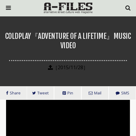
COLDPLAY『ADVENTURE OF A LIFETIME』MUSIC
VIDEO
［2015/11/28］
Share
Tweet
Pin
Mail
SMS