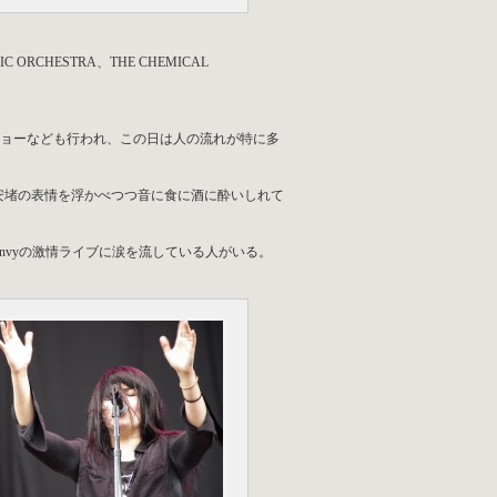
IC ORCHESTRA、THE CHEMICAL
方のトークショーなども行われ、この日は人の流れが特に多
んな安堵の表情を浮かべつつ音に食に酒に酔いしれて
はenvyの激情ライブに涙を流している人がいる。