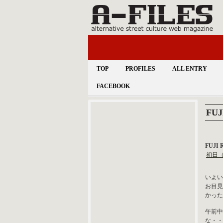
TOP
PROFILES
ALL ENTRY
FACEBOOK
FUJ
FUJI 
初日（7
いよい
お目見
かった
午前中
な・・