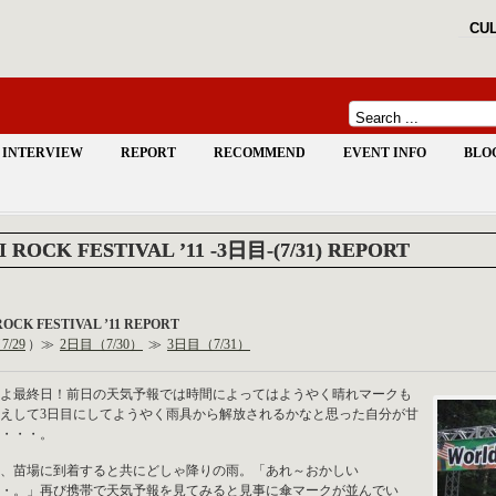
CUL
INTERVIEW
REPORT
RECOMMEND
EVENT INFO
BLO
I ROCK FESTIVAL ’11 -3日目-(7/31) REPORT
ROCK FESTIVAL ’11 REPORT
/29
）≫
2日目（7/30）
≫
3日目（7/31）
よ最終日！前日の天気予報では時間によってはようやく晴れマークも
えして3日目にしてようやく雨具から解放されるかなと思った自分が甘
・・・。
、苗場に到着すると共にどしゃ降りの雨。「あれ～おかしい
・。」再び携帯で天気予報を見てみると見事に傘マークが並んでい