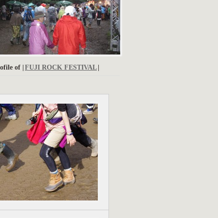
ofile of |
FUJI ROCK FESTIVAL
|