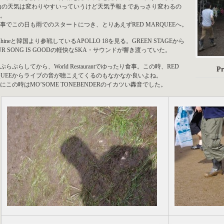
山の天気は変わりやすいっていうけど天気予報まであっさり変わるの
。
事でこの日も雨でのスタートにつき、とりあえずRED MARQUEEへ。
unshineと韓国より参戦しているAPOLLO 18を見る。GREEN STAGEから
UR SONG IS GOODの軽快なSKA・サウンドが響き渡っていた。
ぷらぷらしてから、World Restaurantでゆったり食事。この時、RED
Pr
QUEEからライブの音が聴こえてくるのもなかなか良いよね。
にこの時はMO’SOME TONEBENDERのイカツい轟音でした。