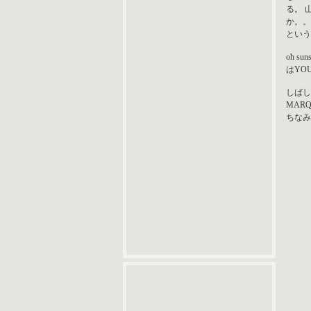
る。 
か。。
という
oh s
はYO
しばし
MAR
ちなみ