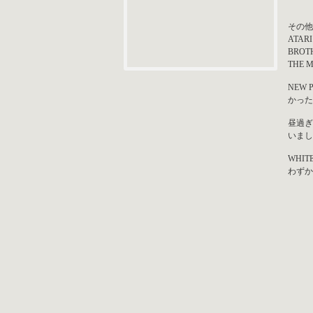
その他
ATAR
BROT
THE
NEW
かった
昼過ぎ
いまし
WHI
わずか