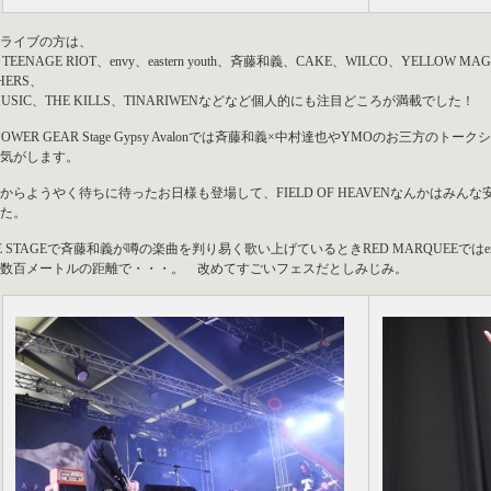
ライブの方は、
I TEENAGE RIOT、envy、eastern youth、斉藤和義、CAKE、WILCO、YELLOW MAG
HERS、
 MUSIC、THE KILLS、TINARIWENなどなど個人的にも注目どころが満載でした！
 POWER GEAR Stage Gypsy Avalonでは斉藤和義×中村達也やYMOのお三
気がします。
からようやく待ちに待ったお日様も登場して、FIELD OF HEAVENなんかはみ
た。
TE STAGEで斉藤和義が噂の楽曲を判り易く歌い上げているときRED MARQUEEで
数百メートルの距離で・・・。 改めてすごいフェスだとしみじみ。