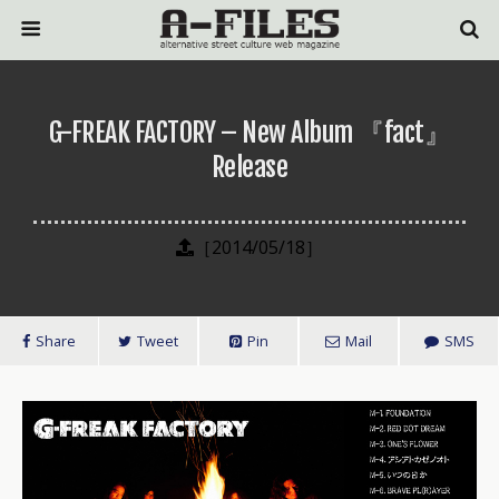
G-FREAK FACTORY – New Album 『fact』
Release
［2014/05/18］
Share
Tweet
Pin
Mail
SMS