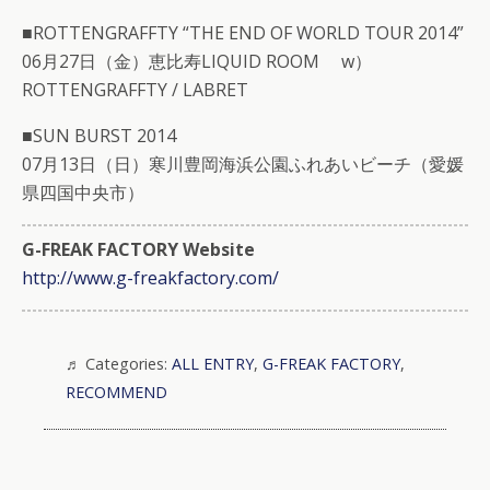
■ROTTENGRAFFTY “THE END OF WORLD TOUR 2014”
06月27日（金）恵比寿LIQUID ROOM w）
ROTTENGRAFFTY / LABRET
■SUN BURST 2014
07月13日（日）寒川豊岡海浜公園ふれあいビーチ（愛媛
県四国中央市）
G-FREAK FACTORY Website
http://www.g-freakfactory.com/
Categories:
ALL ENTRY
,
G-FREAK FACTORY
,
RECOMMEND